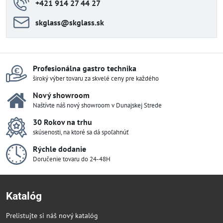
+421 914 27 44 27
skglass​@skglass​.sk
Profesionálna gastro technika
široký výber tovaru za skvelé ceny pre každého
Nový showroom
Naštívte náš nový showroom v Dunajskej Strede
30 Rokov na trhu
skúsenosti, na ktoré sa dá spoľahnúť
Rýchle dodanie
Doručenie tovaru do 24-48H
Katalóg
Prelistujte si náš nový katalóg