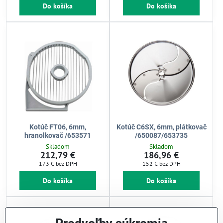
Do košíka
Do košíka
Kotúč FT06, 6mm,
Kotúč C6SX, 6mm, plátkovač
hranolkovač /653571
/650087/653735
Skladom
Skladom
212,79 €
186,96 €
173 €
bez DPH
152 €
bez DPH
Do košíka
Do košíka