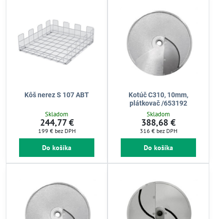
Kôš nerez S 107 ABT
Kotúč C310, 10mm,
plátkovač /653192
Skladom
Skladom
244,77 €
388,68 €
199 €
bez DPH
316 €
bez DPH
Do košíka
Do košíka