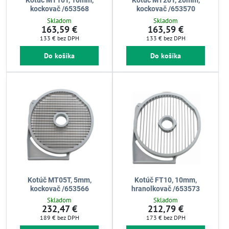
Kotúč MT10T, 10mm,
Kotúč MT20T, 20mm,
kockovač /653568
kockovač /653570
Skladom
Skladom
163,59 €
163,59 €
133 €
bez DPH
133 €
bez DPH
Do košíka
Do košíka
Kotúč MT05T, 5mm,
Kotúč FT10, 10mm,
kockovač /653566
hranolkovač /653573
Skladom
Skladom
232,47 €
212,79 €
189 €
bez DPH
173 €
bez DPH