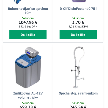
Bubon navíjací so sprchou
D-Cif DisinFectant 0,75 l
10m
Skladom
Skladom
1047,96 €
3,70 €
852 €
bez DPH
3,01 €
bez DPH
Do košíka
Do košíka
Zmäkčovač AL-12V
Sprcha stoj. s ramienkom
volumetrický
Skladom
Skladom
659,28 €
243,54 €