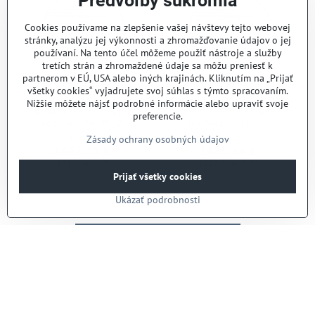
Predvoľby súkromia
Cookies používame na zlepšenie vašej návštevy tejto webovej
stránky, analýzu jej výkonnosti a zhromažďovanie údajov o jej
používaní. Na tento účel môžeme použiť nástroje a služby
tretích strán a zhromaždené údaje sa môžu preniesť k
partnerom v EÚ, USA alebo iných krajinách. Kliknutím na „Prijať
všetky cookies“ vyjadrujete svoj súhlas s týmto spracovaním.
Nižšie môžete nájsť podrobné informácie alebo upraviť svoje
Kotúč MT316, 16mm,
Kotúč MT310, 10mm,
preferencie.
kockovač /653052
kockovač /653051
Zásady ochrany osobných údajov
Skladom
Skladom
1442,79 €
1485,84 €
1173 €
bez DPH
1208 €
bez DPH
Prijať všetky cookies
Do košíka
Do košíka
Ukázať podrobnosti
Ďalšie produkty
1
2
3
6
Potrebujete poradiť?