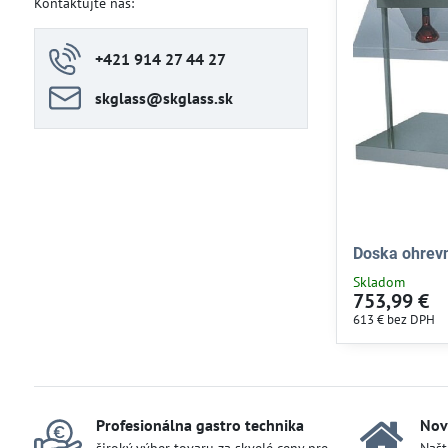
Kontaktujte nás:
+421 914 27 44 27
skglass​@skglass​.sk
Doska ohrev
Skladom
753,99 €
613 €
bez DPH
Profesionálna gastro technika
Nov