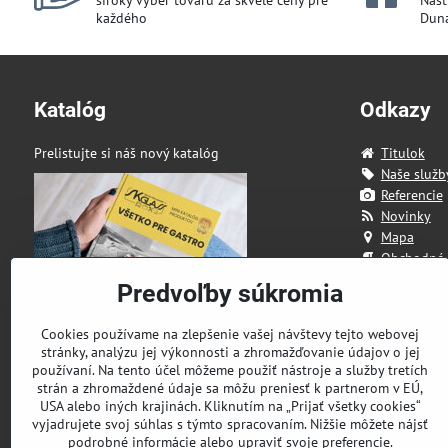
široký výber tovaru za skvelé ceny pre
Našt
každého
Duna
Katalóg
Odkazy
Prelistujte si náš nový katalóg
Titulok
Naše služb
Referencie
Novinky
Mapa
Obchodné
Kontakt
Predvoľby súkromia
Cookies používame na zlepšenie vašej návštevy tejto webovej
stránky, analýzu jej výkonnosti a zhromažďovanie údajov o jej
používaní. Na tento účel môžeme použiť nástroje a služby tretích
strán a zhromaždené údaje sa môžu preniesť k partnerom v EÚ,
USA alebo iných krajinách. Kliknutím na „Prijať všetky cookies“
vyjadrujete svoj súhlas s týmto spracovaním. Nižšie môžete nájsť
podrobné informácie alebo upraviť svoje preferencie.