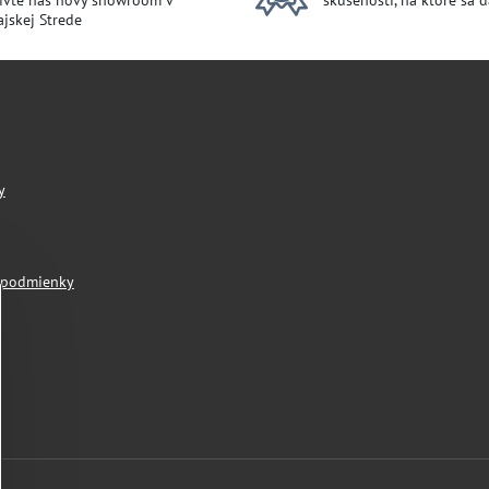
ívte náš nový showroom v
skúsenosti, na ktoré sa 
jskej Strede
y
 podmienky