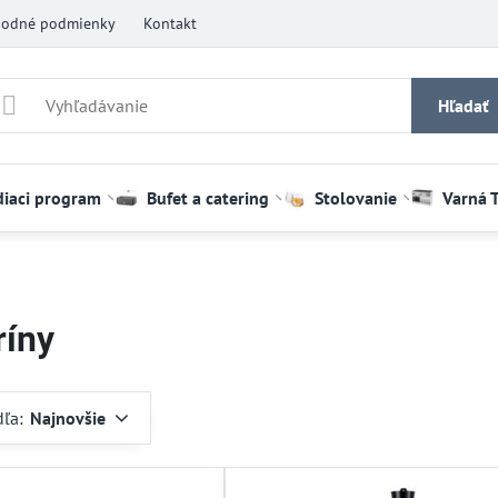
odné podmienky
Kontakt
Hľadať
diaci program
Bufet a catering
Stolovanie
Varná 
ríny
dľa:
Najnovšie