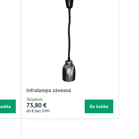
Infralampa závesná
Skladom
73,80 €
košíka
Do košíka
60 €
bez DPH