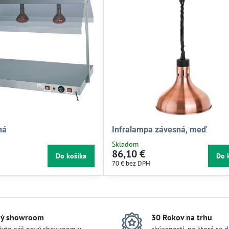
ná
Infralampa závesná, meď
Skladom
86,10 €
Do košíka
Do 
70 €
bez DPH
ý showroom
30 Rokov na trhu