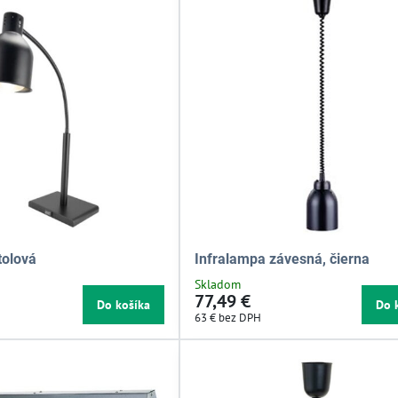
tolová
Infralampa závesná, čierna
Skladom
77,49 €
Do košíka
Do 
63 €
bez DPH