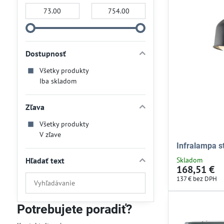
Od:
Do:
Dostupnosť
Všetky produkty
Iba skladom
Zľava
Všetky produkty
V zľave
Infralampa s
Hľadať text
Skladom
168,51 €
Prehľadať
137 €
bez DPH
výsledky
filtra
Potrebujete poradiť?
fulltextom