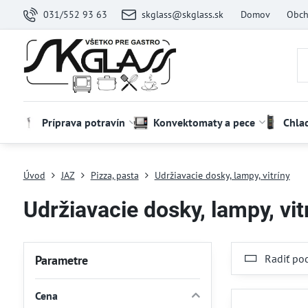
031/552 93 63
skglass@skglass.sk
Domov
Obch
Príprava potravín
Konvektomaty a pece
Chla
Úvod
JAZ
Pizza, pasta
Udržiavacie dosky, lampy, vitríny
Udržiavacie dosky, lampy, vit
Radiť po
Parametre
Cena