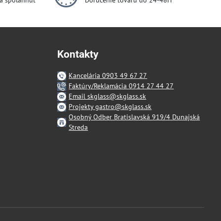
dá spoľahnúť
Doručenie tovaru do 24-48H
Kontakty
Kancelária 0903 49 67 27
Faktúry/Reklamácia 0914 27 44 27
Email skglass@skglass.sk
Projekty gastro@skglass.sk
Osobný Odber Bratislavská 919/4 Dunajská
Streda