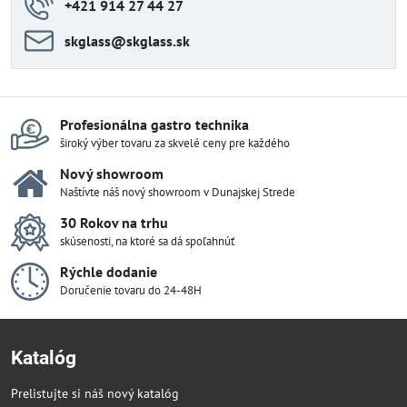
+421 914 27 44 27
skglass​@skglass​.sk
Profesionálna gastro technika
široký výber tovaru za skvelé ceny pre každého
Nový showroom
Naštívte náš nový showroom v Dunajskej Strede
30 Rokov na trhu
skúsenosti, na ktoré sa dá spoľahnúť
Rýchle dodanie
Doručenie tovaru do 24-48H
Katalóg
Prelistujte si náš nový katalóg