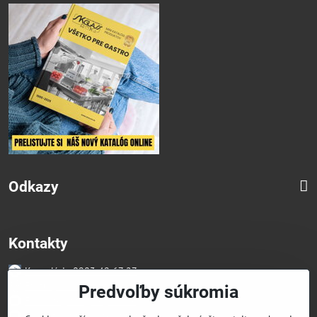
Odkazy
Kontakty
Kancelária 0903 49 67 27
Faktúry/Reklamácia 0914 27 44 27
Predvoľby súkromia
Email skglass@skglass.sk
Projekty gastro@skglass.sk