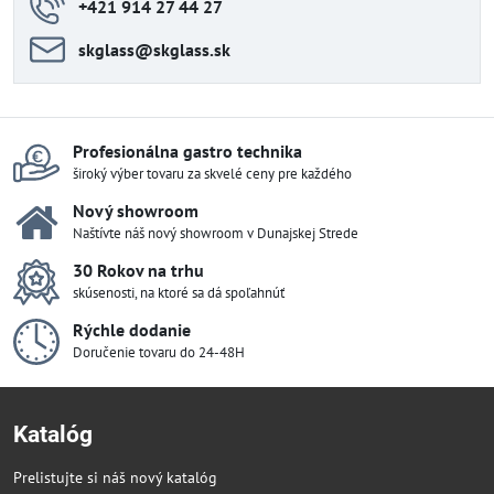
+421 914 27 44 27
skglass​@skglass​.sk
Profesionálna gastro technika
široký výber tovaru za skvelé ceny pre každého
Nový showroom
Naštívte náš nový showroom v Dunajskej Strede
30 Rokov na trhu
skúsenosti, na ktoré sa dá spoľahnúť
Rýchle dodanie
Doručenie tovaru do 24-48H
Katalóg
Prelistujte si náš nový katalóg