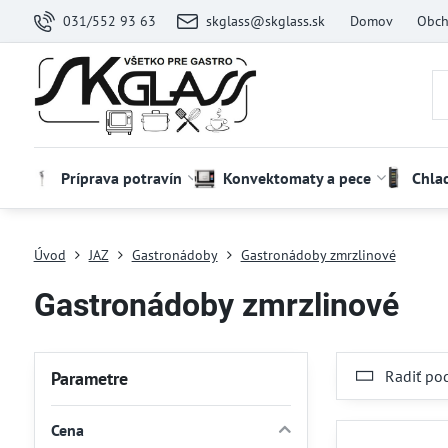
031/552 93 63
skglass@skglass.sk
Domov
Obch
Príprava potravín
Konvektomaty a pece
Chla
Úvod
JAZ
Gastronádoby
Gastronádoby zmrzlinové
Gastronádoby zmrzlinové
Radiť po
Parametre
Cena