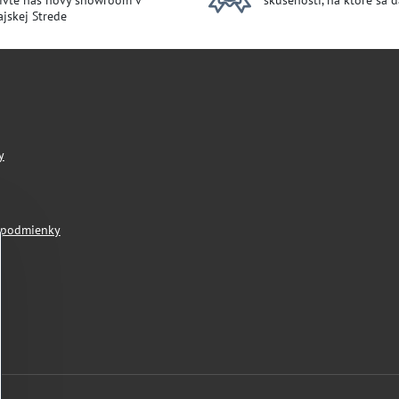
ívte náš nový showroom v
skúsenosti, na ktoré sa 
jskej Strede
y
 podmienky