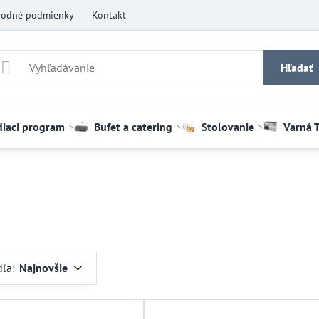
odné podmienky
Kontakt
Hľadať
diaci program
Bufet a catering
Stolovanie
Varná 
dľa:
Najnovšie