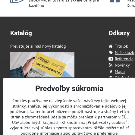
široký výber tovaru za skvelé ceny pre
Našt
každého
Duna
Katalóg
Odkazy
Prelistujte si náš nový katalóg
Titulok
Naše služb
Referencie
Novinky
Mapa
Obchodné
Kontakt
Predvoľby súkromia
Cookies používame na zlepšenie vašej návštevy tejto webovej
stránky, analýzu jej výkonnosti a zhromažďovanie údajov o jej
používaní. Na tento účel môžeme použiť nástroje a služby tretích
strán a zhromaždené údaje sa môžu preniesť k partnerom v EÚ,
USA alebo iných krajinách. Kliknutím na „Prijať všetky cookies“
vyjadrujete svoj súhlas s týmto spracovaním. Nižšie môžete nájsť
podrobné informácie alebo upraviť svoje preferencie.