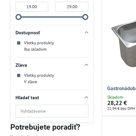
Od:
Do:
Dostupnosť
Všetky produkty
Iba skladom
Zľava
Všetky produkty
V zľave
Gastronádob
Hľadať text
Skladom
28,22 €
Prehľadať
22,94 €
bez DPH
výsledky
filtra
Potrebujete poradiť?
fulltextom