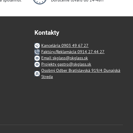
dá spoľahnúť
Doručenie tovaru do 24-48H
Kontakty
Kancelária 0903 49 67 27
Faktúry/Reklamácia 0914 27 44 27
Email skglass@skglass.sk
Projekty gastro@skglass.sk
Osobný Odber Bratislavská 919/4 Dunajská
Streda