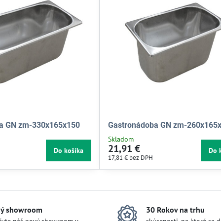
a GN zm-330x165x150
Gastronádoba GN zm-260x165
Skladom
21,91 €
Do košíka
Do 
17,81 €
bez DPH
ý showroom
30 Rokov na trhu