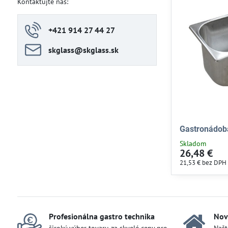
Kontaktujte nás:
+421 914 27 44 27
skglass​@skglass​.sk
Gastronádob
Skladom
26,48 €
21,53 €
bez DPH
Profesionálna gastro technika
Nov