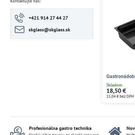
Kontaktujte nás:
+421 914 27 44 27
skglass​@skglass​.sk
Gastronádob
Skladom
18,50 €
15,04 €
bez DPH
Profesionálna gastro technika
Nov