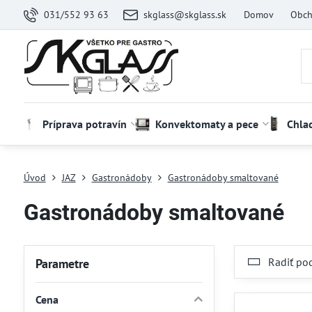
031/552 93 63
skglass@skglass.sk
Domov
Obch
Príprava potravín
Konvektomaty a pece
Chla
Úvod
JAZ
Gastronádoby
Gastronádoby smaltované
Gastronádoby smaltované
Radiť po
Parametre
Cena