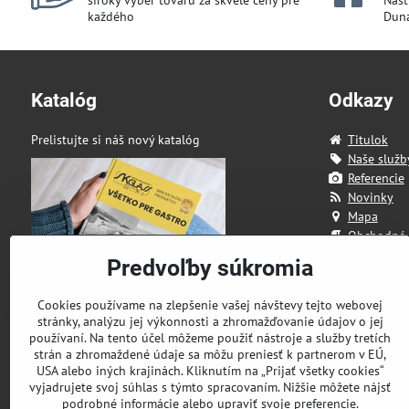
široký výber tovaru za skvelé ceny pre
Našt
každého
Duna
Katalóg
Odkazy
Prelistujte si náš nový katalóg
Titulok
Naše služb
Referencie
Novinky
Mapa
Obchodné
Kontakt
Predvoľby súkromia
Cookies používame na zlepšenie vašej návštevy tejto webovej
stránky, analýzu jej výkonnosti a zhromažďovanie údajov o jej
používaní. Na tento účel môžeme použiť nástroje a služby tretích
strán a zhromaždené údaje sa môžu preniesť k partnerom v EÚ,
USA alebo iných krajinách. Kliknutím na „Prijať všetky cookies“
vyjadrujete svoj súhlas s týmto spracovaním. Nižšie môžete nájsť
podrobné informácie alebo upraviť svoje preferencie.