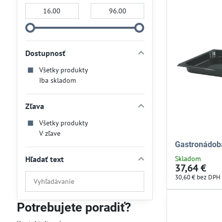
Od:
Do:
Dostupnosť
Všetky produkty
Iba skladom
Zľava
Všetky produkty
V zľave
Gastronádob
Hľadať text
Skladom
37,64 €
Prehľadať
30,60 €
bez DPH
výsledky
filtra
Potrebujete poradiť?
fulltextom