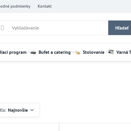
odné podmienky
Kontakt
Hľadať
diaci program
Bufet a catering
Stolovanie
Varná 
dľa:
Najnovšie