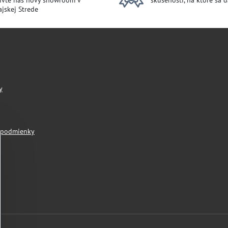
ívte náš nový showroom v
skúsenosti, na ktoré sa 
jskej Strede
y
 podmienky