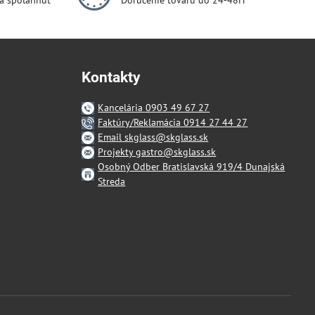
dá spoľahnúť
Doručenie tovaru do 24-48H
Kontakty
Kancelária 0903 49 67 27
Faktúry/Reklamácia 0914 27 44 27
Email skglass@skglass.sk
Projekty gastro@skglass.sk
Osobný Odber Bratislavská 919/4 Dunajská
Streda