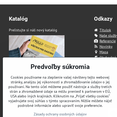
Katalóg
Odkazy
Prelistujte si náš nový katalóg
Titulok
Naše služb
Referencie
Novinky
Mapa
Obchodné
Kontakt
Predvoľby súkromia
Cookies používame na zlepšenie vašej návštevy tejto webovej
stránky, analýzu jej výkonnosti a zhromažďovanie údajov o jej
používaní. Na tento účel môžeme použiť nástroje a služby tretích
strán a zhromaždené údaje sa môžu preniesť k partnerom v EÚ,
USA alebo iných krajinách. Kliknutím na „Prijať všetky cookies“
vyjadrujete svoj súhlas s týmto spracovaním. Nižšie môžete nájsť
podrobné informácie alebo upraviť svoje preferencie.
Zásady ochrany osobných údajov