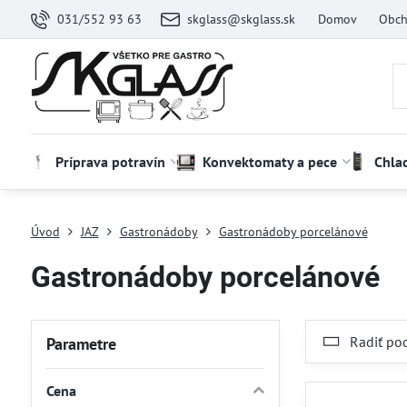
031/552 93 63
skglass@skglass.sk
Domov
Obch
Príprava potravín
Konvektomaty a pece
Chla
Úvod
JAZ
Gastronádoby
Gastronádoby porcelánové
Gastronádoby porcelánové
Radiť po
Parametre
Cena