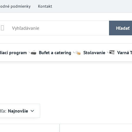
odné podmienky
Kontakt
Hľadať
diaci program
Bufet a catering
Stolovanie
Varná 
dľa:
Najnovšie