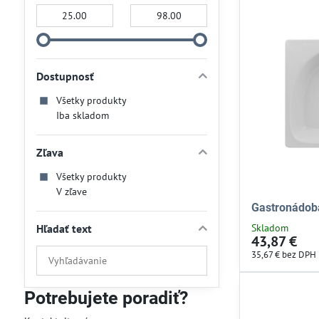
Od:
Do:
Dostupnosť
Všetky produkty
Iba skladom
Zľava
Všetky produkty
V zľave
Gastronádo
Hľadať text
Skladom
43,87 €
Prehľadať
35,67 €
bez DPH
výsledky
filtra
Potrebujete poradiť?
fulltextom