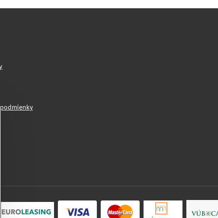
y
 podmienky