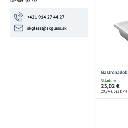
Kontaktujte nás:
+421 914 27 44 27
skglass​@skglass​.sk
Gastronádob
Skladom
25,02 €
20,34 €
bez DPH