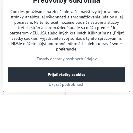
Predvoľby súkromia
Cookies používame na zlepšenie vašej návštevy tejto webovej
stránky, analýzu jej výkonnosti a zhromažďovanie údajov o jej
používaní. Na tento účel môžeme použiť nástroje a služby
tretích strán a zhromaždené údaje sa môžu preniesť k
partnerom v EÚ, USA alebo iných krajinách. Kliknutím na „Prijať
všetky cookies“ vyjadrujete svoj súhlas s týmto spracovaním.
Nižšie môžete nájsť podrobné informácie alebo upraviť svoje
Gastronádoba
Gastronádoba
preferencie.
polykarbonátová
polykarbonátová
Zásady ochrany osobných údajov
Skladom
Skladom
13,14 €
11,05 €
10,68 €
bez DPH
8,98 €
bez DPH
Prijať všetky cookies
Do košíka
Do košíka
Ukázať podrobnosti