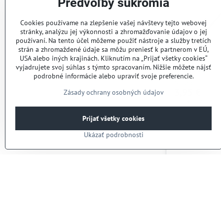
Predvoľby súkromia
Cookies používame na zlepšenie vašej návštevy tejto webovej
stránky, analýzu jej výkonnosti a zhromažďovanie údajov o jej
používaní. Na tento účel môžeme použiť nástroje a služby tretích
strán a zhromaždené údaje sa môžu preniesť k partnerom v EÚ,
USA alebo iných krajinách. Kliknutím na „Prijať všetky cookies“
vyjadrujete svoj súhlas s týmto spracovaním. Nižšie môžete nájsť
Nôž jedál.
podrobné informácie alebo upraviť svoje preferencie.
Skladom
3,95 €
Zásady ochrany osobných údajov
3,21 €
bez DPH
Prijať všetky cookies
Ukázať podrobnosti