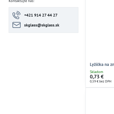
Kontaktujte nás:
+421 914 27 44 27
skglass​@skglass​.sk
Lyžička na z
Skladom
0,73 €
0,59 €
bez DPH