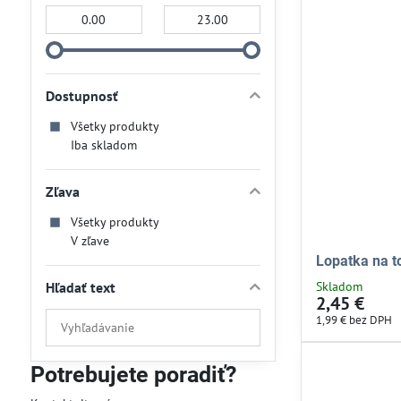
Od:
Do:
Dostupnosť
Všetky produkty
Iba skladom
Zľava
Všetky produkty
V zľave
Lopatka na t
Hľadať text
Skladom
2,45 €
Prehľadať
1,99 €
bez DPH
výsledky
filtra
Potrebujete poradiť?
fulltextom