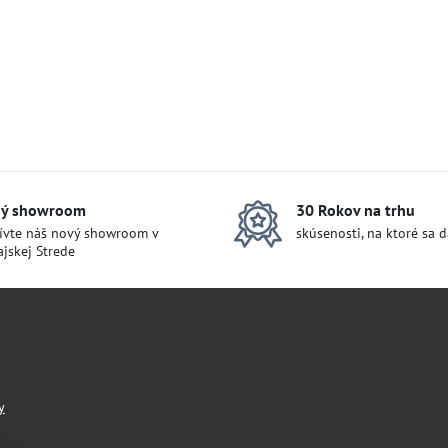
ý showroom
30 Rokov na trhu
ívte náš nový showroom v
skúsenosti, na ktoré sa 
jskej Strede
y