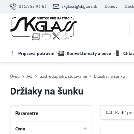
031/552 93 63
skglass@skglass.sk
Domov
Obch
Príprava potravín
Konvektomaty a pece
Chla
Úvod
JAZ
Gastrodoplnky, stolovanie
Držiaky na šunku
Držiaky na šunku
Radiť po
Parametre
Cena