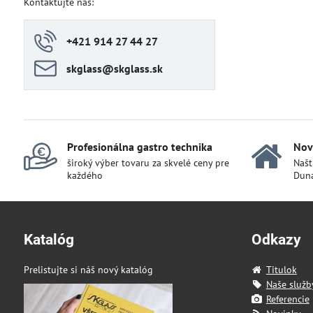
Kontaktujte nás:
+421 914 27 44 27
skglass​@skglass​.sk
Profesionálna gastro technika
Nov
široký výber tovaru za skvelé ceny pre
Našt
každého
Duna
Katalóg
Odkazy
Prelistujte si náš nový katalóg
Titulok
Naše služb
Referencie