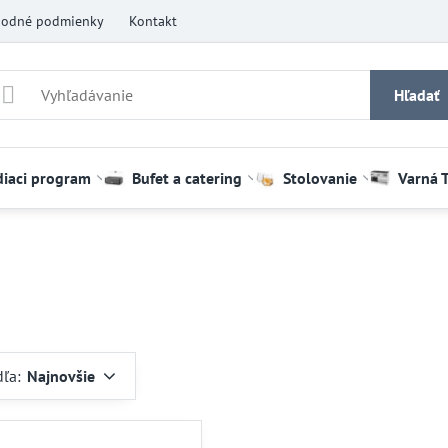
odné podmienky
Kontakt
Hľadať
diaci program
Bufet a catering
Stolovanie
Varná 
dľa:
Najnovšie