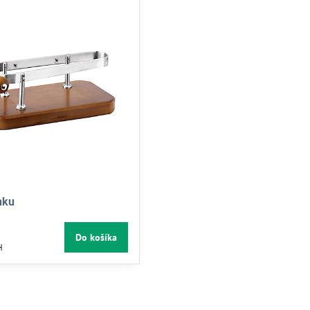
nku
Do košíka
H