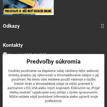
Odkazy
Kontakty
Kancelária 0903 49 67 27
Faktúry/Reklamácia 0914 27 44 27
Predvoľby súkromia
Email skglass@skglass.sk
Projekty gastro@skglass.sk
Cookies používame na zlepšenie vašej návštevy tejto webovej
Osobný Odber Bratislavská 919/4 Dunajská Streda
stránky, analýzu jej výkonnosti a zhromažďovanie údajov o jej
používaní. Na tento účel môžeme použiť nástroje a služby
tretích strán a zhromaždené údaje sa môžu preniesť k
partnerom v EÚ, USA alebo iných krajinách. Kliknutím na „Prijať
všetky cookies“ vyjadrujete svoj súhlas s týmto spracovaním.
Nižšie môžete nájsť podrobné informácie alebo upraviť svoje
preferencie.