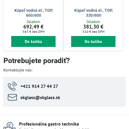
Kúpeľ vodná el., TOP,
Kúpeľ vodná el., TOP,
660/600
330/600
Skladom
Skladom
692,49 €
381,30 €
563 €
bez DPH
310 €
bez DPH
Do košíka
Do košíka
Potrebujete poradiť?
Kontaktujte nás:
+421 914 27 44 27
skglass​@skglass​.sk
Profesionálna gastro technika