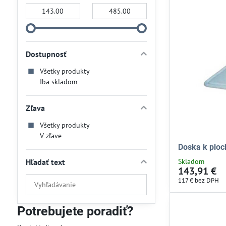
Od:
Do:
Dostupnosť
Všetky produkty
Iba skladom
Zľava
Všetky produkty
V zľave
Doska k ploc
Hľadať text
Skladom
143,91 €
Prehľadať
117 €
bez DPH
výsledky
filtra
Potrebujete poradiť?
fulltextom