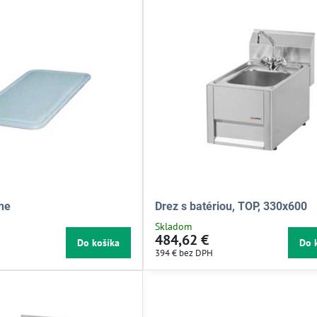
he
Drez s batériou, TOP, 330x600
Skladom
484,62 €
Do košíka
Do 
394 €
bez DPH