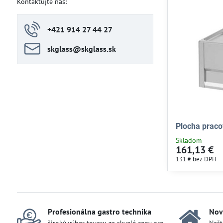
Kontaktujte nás:
+421 914 27 44 27
skglass​@skglass​.sk
Plocha prac
Skladom
161,13 €
131 €
bez DPH
Profesionálna gastro technika
Nov