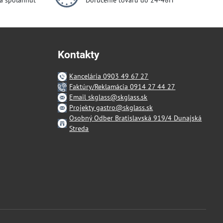
dá spoľahnúť
Doručenie tovaru do 24-48H
Kontakty
Kancelária 0903 49 67 27
Faktúry/Reklamácia 0914 27 44 27
Email skglass@skglass.sk
Projekty gastro@skglass.sk
Osobný Odber Bratislavská 919/4 Dunajská
Streda