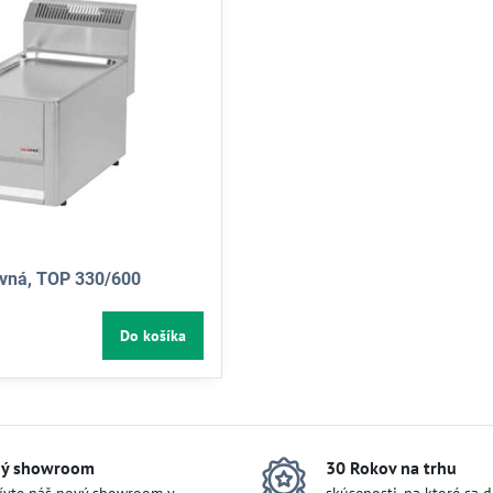
ovná, TOP 330/600
Do košíka
ý showroom
30 Rokov na trhu