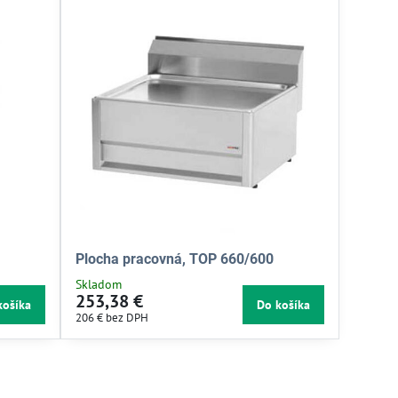
Plocha pracovná, TOP 660/600
Skladom
253,38 €
košíka
Do košíka
206 €
bez DPH