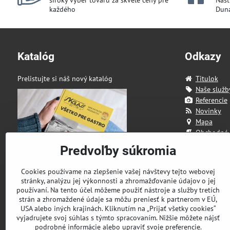
široký výber tovaru za skvelé ceny pre
Našt
každého
Duna
Katalóg
Odkazy
Prelistujte si náš nový katalóg
Titulok
Naše služb
Referencie
Novinky
Mapa
Obchodné
Kontakt
Predvoľby súkromia
Cookies používame na zlepšenie vašej návštevy tejto webovej
stránky, analýzu jej výkonnosti a zhromažďovanie údajov o jej
používaní. Na tento účel môžeme použiť nástroje a služby tretích
strán a zhromaždené údaje sa môžu preniesť k partnerom v EÚ,
USA alebo iných krajinách. Kliknutím na „Prijať všetky cookies“
vyjadrujete svoj súhlas s týmto spracovaním. Nižšie môžete nájsť
podrobné informácie alebo upraviť svoje preferencie.