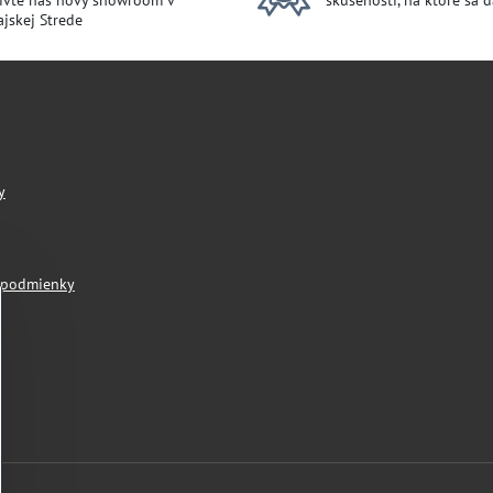
ívte náš nový showroom v
skúsenosti, na ktoré sa 
jskej Strede
y
 podmienky