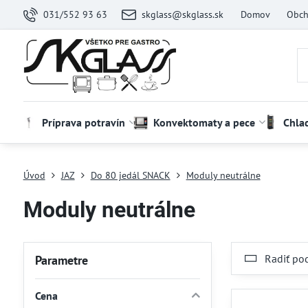
031/552 93 63
skglass@skglass.sk
Domov
Obch
Príprava potravín
Konvektomaty a pece
Chla
Úvod
JAZ
Do 80 jedál SNACK
Moduly neutrálne
Moduly neutrálne
Radiť po
Parametre
Cena