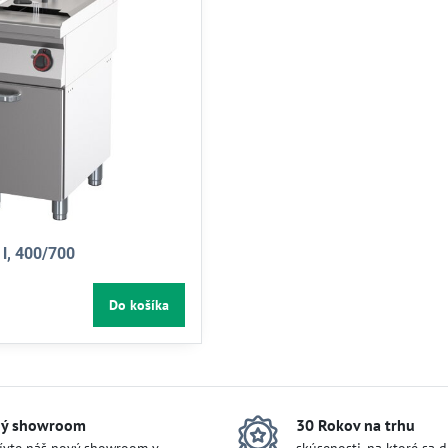
7 l, 400/700
Do košíka
ý showroom
30 Rokov na trhu