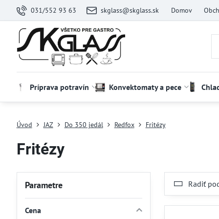
031/552 93 63
skglass@skglass.sk
Domov
Obch
Príprava potravín
Konvektomaty a pece
Chla
Úvod
JAZ
Do 350 jedál
Redfox
Fritézy
Fritézy
Radiť po
Parametre
Cena