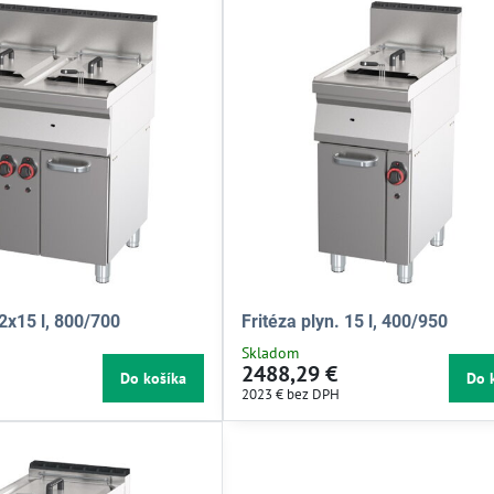
 2x15 l, 800/700
Fritéza plyn. 15 l, 400/950
Skladom
2488,29 €
Do košíka
Do 
2023 €
bez DPH