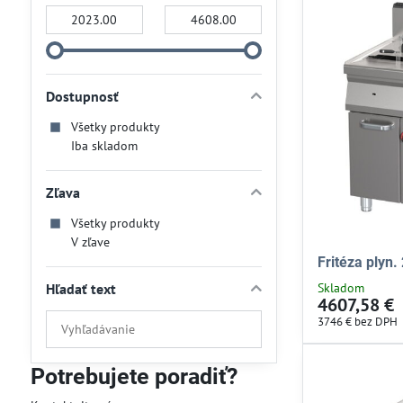
Od:
Do:
Dostupnosť
Všetky produkty
Iba skladom
Zľava
Všetky produkty
V zľave
Fritéza plyn.
Hľadať text
Skladom
4607,58 €
Prehľadať
3746 €
bez DPH
výsledky
filtra
Potrebujete poradiť?
fulltextom