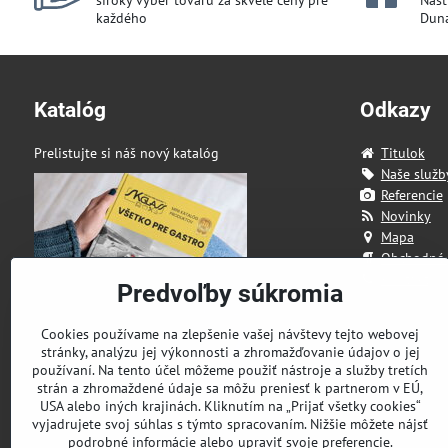
široký výber tovaru za skvelé ceny pre
Našt
každého
Duna
Katalóg
Odkazy
Prelistujte si náš nový katalóg
Titulok
Naše služb
Referencie
Novinky
Mapa
Obchodné
Kontakt
Predvoľby súkromia
Cookies používame na zlepšenie vašej návštevy tejto webovej
stránky, analýzu jej výkonnosti a zhromažďovanie údajov o jej
používaní. Na tento účel môžeme použiť nástroje a služby tretích
strán a zhromaždené údaje sa môžu preniesť k partnerom v EÚ,
USA alebo iných krajinách. Kliknutím na „Prijať všetky cookies“
vyjadrujete svoj súhlas s týmto spracovaním. Nižšie môžete nájsť
podrobné informácie alebo upraviť svoje preferencie.