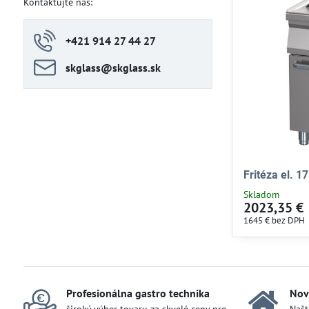
Kontaktujte nás:
+421 914 27 44 27
skglass​@skglass​.sk
Fritéza el. 1
Skladom
2023,35 €
1645 €
bez DPH
Profesionálna gastro technika
Nov