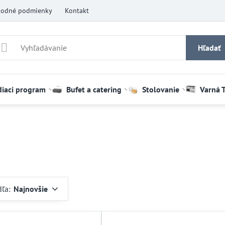
odné podmienky
Kontakt
Hľadať
diaci program
Bufet a catering
Stolovanie
Varná 
dľa:
Najnovšie