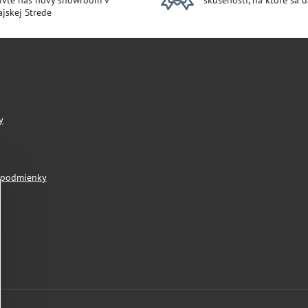
ívte náš nový showroom v
skúsenosti, na ktoré sa 
jskej Strede
y
 podmienky