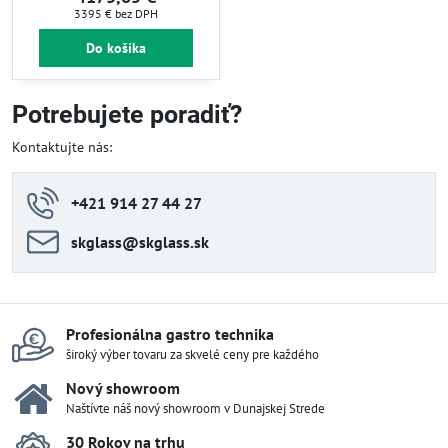
3395 €
bez DPH
Do košíka
Potrebujete poradiť?
Kontaktujte nás:
+421 914 27 44 27
skglass​@skglass​.sk
Profesionálna gastro technika
široký výber tovaru za skvelé ceny pre každého
Nový showroom
Naštívte náš nový showroom v Dunajskej Strede
30 Rokov na trhu