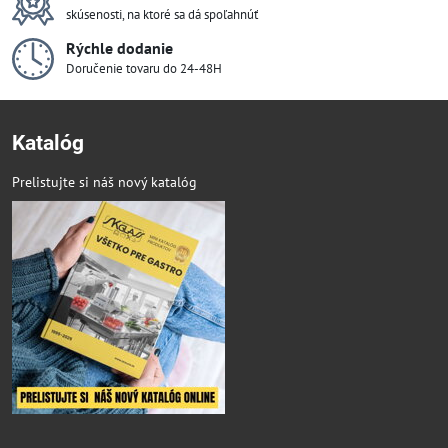
skúsenosti, na ktoré sa dá spoľahnúť
Rýchle dodanie
Doručenie tovaru do 24-48H
Katalóg
Prelistujte si náš nový katalóg