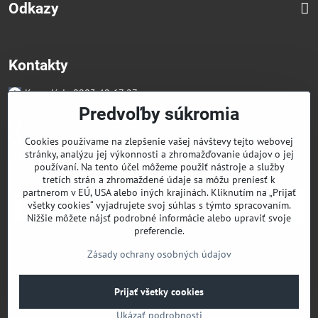
Odkazy
Kontakty
Kancelária 0903 49 67 27
Faktúry/Reklamácia 0914 27 44 27
Predvoľby súkromia
Email skglass@skglass.sk
Projekty gastro@skglass.sk
Cookies používame na zlepšenie vašej návštevy tejto webovej
Osobný Odber Bratislavská 919/4 Dunajská Streda
stránky, analýzu jej výkonnosti a zhromažďovanie údajov o jej
používaní. Na tento účel môžeme použiť nástroje a služby
tretích strán a zhromaždené údaje sa môžu preniesť k
partnerom v EÚ, USA alebo iných krajinách. Kliknutím na „Prijať
všetky cookies“ vyjadrujete svoj súhlas s týmto spracovaním.
Nižšie môžete nájsť podrobné informácie alebo upraviť svoje
preferencie.
Zásady ochrany osobných údajov
Prijať všetky cookies
©
2026
Copyright
Predvoľby súkromia
Zásady ochrany osobných údajov
Ukázať podrobnosti