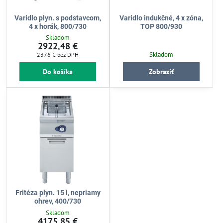
Varidlo plyn. s podstavcom,
Varidlo indukčné, 4 x zóna,
4 x horák, 800/730
TOP 800/930
Skladom
2922,48 €
Skladom
2376 €
bez DPH
Do košíka
Zobraziť
Fritéza plyn. 15 l, nepriamy
ohrev, 400/730
Skladom
4175,85 €