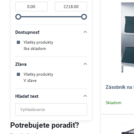
Od:
Do:
Dostupnosť
Všetky produkty
Iba skladom
Zľava
Všetky produkty
V zľave
Zásobník na 
Hľadať text
Skladom
Prehľadať
výsledky
filtra
Potrebujete poradiť?
fulltextom