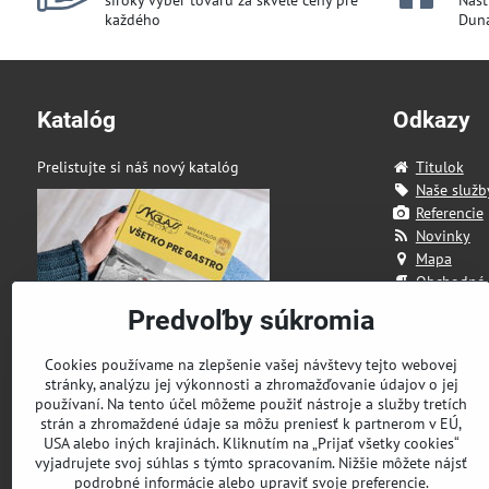
široký výber tovaru za skvelé ceny pre
Našt
každého
Duna
Katalóg
Odkazy
Prelistujte si náš nový katalóg
Titulok
Naše služb
Referencie
Novinky
Mapa
Obchodné
Kontakt
Predvoľby súkromia
Cookies používame na zlepšenie vašej návštevy tejto webovej
stránky, analýzu jej výkonnosti a zhromažďovanie údajov o jej
používaní. Na tento účel môžeme použiť nástroje a služby tretích
strán a zhromaždené údaje sa môžu preniesť k partnerom v EÚ,
USA alebo iných krajinách. Kliknutím na „Prijať všetky cookies“
vyjadrujete svoj súhlas s týmto spracovaním. Nižšie môžete nájsť
podrobné informácie alebo upraviť svoje preferencie.