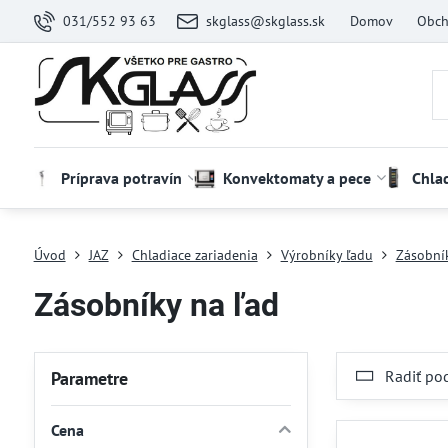
031/552 93 63
skglass@skglass.sk
Domov
Obch
Príprava potravín
Konvektomaty a pece
Chla
Úvod
JAZ
Chladiace zariadenia
Výrobníky ľadu
Zásobník
Zásobníky na ľad
Radiť po
Parametre
Cena