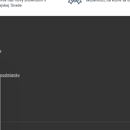
ívte náš nový showroom v
skúsenosti, na ktoré sa 
jskej Strede
y
 podmienky