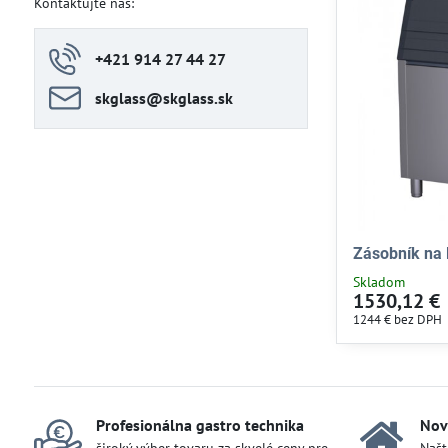
Kontaktujte nás:
+421 914 27 44 27
skglass​@skglass​.sk
Zásobník na 
Skladom
1530,12 €
1244 €
bez DPH
Profesionálna gastro technika
Nov