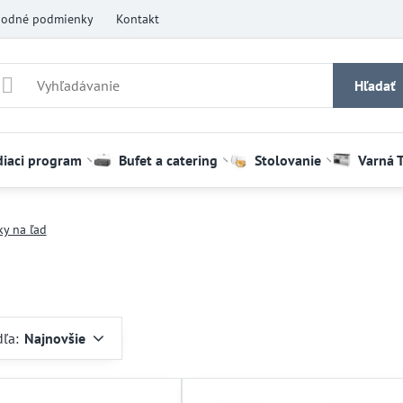
odné podmienky
Kontakt
Hľadať
diaci program
Bufet a catering
Stolovanie
Varná 
y na ľad
dľa:
Najnovšie