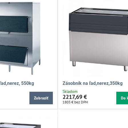
ľad,nerez, 550kg
Zásobník na ľad,nerez,350kg
Skladom
2217,69 €
Zobraziť
Do 
1803 €
bez DPH