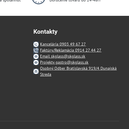
dá spoľahnúť
Doručenie tovaru do 24-48H
Kontakty
Kancelária 0903 49 67 27
Faktúry/Reklamácia 0914 27 44 27
Email skglass@skglass.sk
Projekty gastro@skglass.sk
Osobný Odber Bratislavská 919/4 Dunajská
Streda