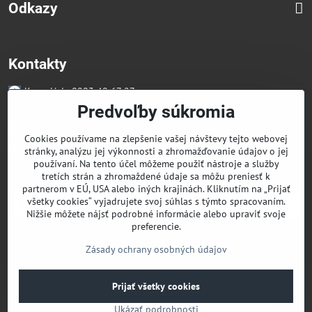
Odkazy
Kontakty
Kancelária 0903 49 67 27
Faktúry/Reklamácia 0914 27 44 27
Predvoľby súkromia
Email skglass@skglass.sk
Projekty gastro@skglass.sk
Cookies používame na zlepšenie vašej návštevy tejto webovej
Osobný Odber Bratislavská 919/4 Dunajská Streda
stránky, analýzu jej výkonnosti a zhromažďovanie údajov o jej
používaní. Na tento účel môžeme použiť nástroje a služby
tretích strán a zhromaždené údaje sa môžu preniesť k
partnerom v EÚ, USA alebo iných krajinách. Kliknutím na „Prijať
všetky cookies“ vyjadrujete svoj súhlas s týmto spracovaním.
Nižšie môžete nájsť podrobné informácie alebo upraviť svoje
preferencie.
Zásady ochrany osobných údajov
Prijať všetky cookies
©
2026
Copyright
Predvoľby súkromia
Zásady ochrany osobných údajov
Ukázať podrobnosti