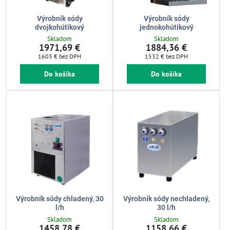
Výrobník sódy
Výrobník sódy
dvojkohútikový
jednokohútikový
Skladom
Skladom
1971,69 €
1884,36 €
1603 €
bez DPH
1532 €
bez DPH
Do košíka
Do košíka
Výrobník sódy chladený, 30
Výrobník sódy nechladený,
l/h
30 l/h
Skladom
Skladom
1458,78 €
1158,66 €