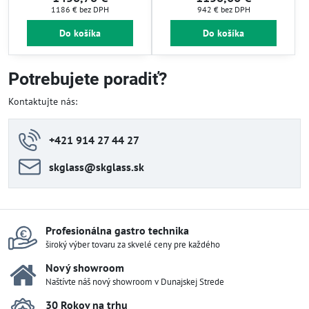
1186 €
bez DPH
942 €
bez DPH
Do košíka
Do košíka
Potrebujete poradiť?
Kontaktujte nás:
+421 914 27 44 27
skglass​@skglass​.sk
Profesionálna gastro technika
široký výber tovaru za skvelé ceny pre každého
Nový showroom
Naštívte náš nový showroom v Dunajskej Strede
30 Rokov na trhu