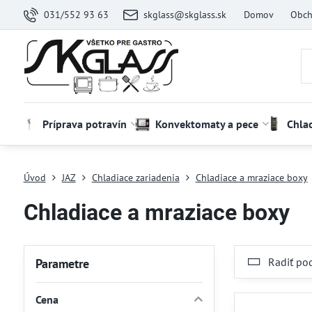
031/552 93 63
skglass@skglass.sk
Domov
Obch
Príprava potravín
Konvektomaty a pece
Chla
Úvod
JAZ
Chladiace zariadenia
Chladiace a mraziace boxy
Chladiace a mraziace boxy
Radiť po
Parametre
Cena