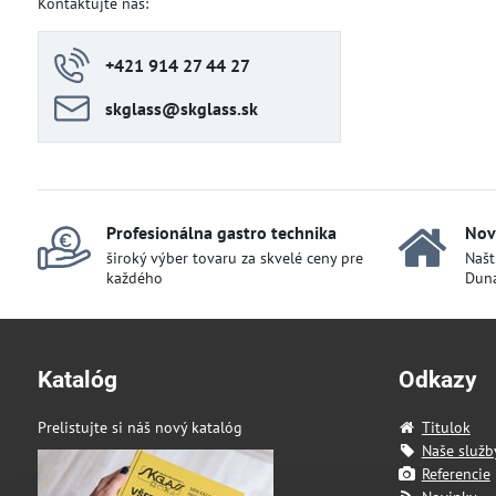
Kontaktujte nás:
+421 914 27 44 27
skglass​@skglass​.sk
Profesionálna gastro technika
Nov
široký výber tovaru za skvelé ceny pre
Našt
každého
Duna
Katalóg
Odkazy
Prelistujte si náš nový katalóg
Titulok
Naše služb
Referencie