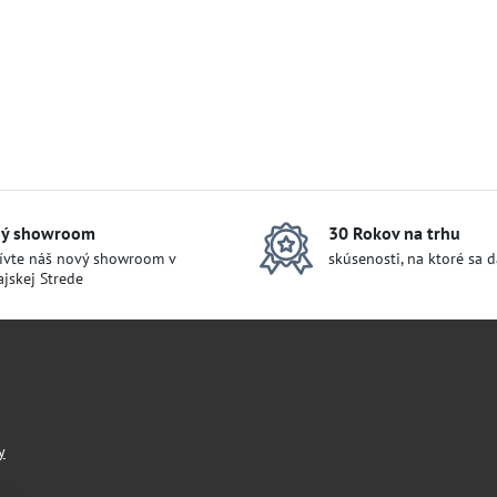
ý showroom
30 Rokov na trhu
ívte náš nový showroom v
skúsenosti, na ktoré sa 
jskej Strede
y