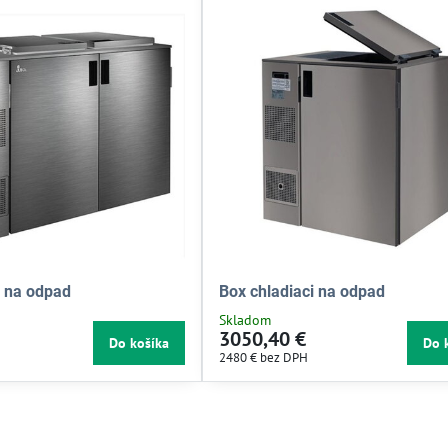
i na odpad
Box chladiaci na odpad
Skladom
3050,40 €
Do košíka
Do 
2480 €
bez DPH