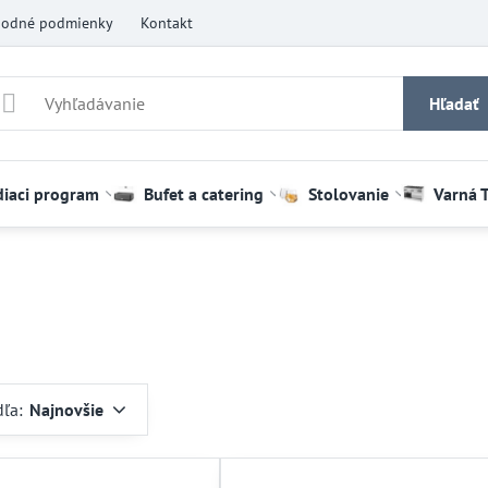
odné podmienky
Kontakt
Hľadať
diaci program
Bufet a catering
Stolovanie
Varná 
dľa:
Najnovšie