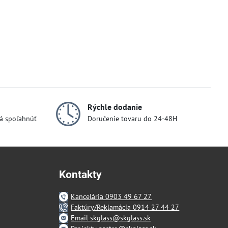
Rýchle dodanie
dá spoľahnúť
Doručenie tovaru do 24-48H
Kontakty
Kancelária 0903 49 67 27
Faktúry/Reklamácia 0914 27 44 27
Email skglass@skglass.sk