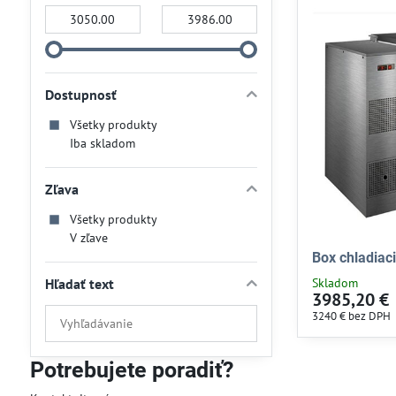
Od:
Do:
Dostupnosť
Všetky produkty
Iba skladom
Zľava
Všetky produkty
V zľave
Box chladiac
Hľadať text
Skladom
3985,20 €
Prehľadať
3240 €
bez DPH
výsledky
filtra
Potrebujete poradiť?
fulltextom