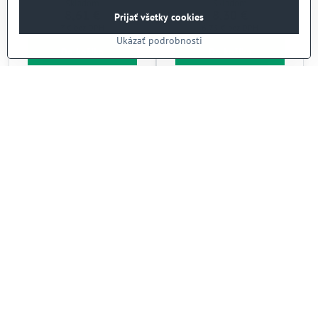
Skladom
Skladom
8,61 €
8,30 €
Prijať všetky cookies
7 €
bez DPH
6,75 €
bez DPH
Ukázať podrobnosti
Do košíka
Do košíka
Tanier Recipe Collection
Tanier Recipe Collection
Brick Red na pizzu, HENDI,
Brick Red na pizzu, HENDI,
Červená, ⌀330mm
Červená, ⌀310mm
Skladom
Skladom
9,78 €
9,16 €
7,95 €
bez DPH
7,45 €
bez DPH
Do košíka
Do košíka