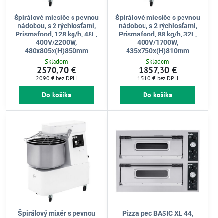
Špirálové miesiče s pevnou
Špirálové miesiče s pevnou
nádobou, s 2 rýchlosťami,
nádobou, s 2 rýchlosťami,
Prismafood, 128 kg/h, 48L,
Prismafood, 88 kg/h, 32L,
400V/2200W,
400V/1700W,
480x805x(H)850mm
435x750x(H)810mm
Skladom
Skladom
2570,70 €
1857,30 €
2090 €
bez DPH
1510 €
bez DPH
Do košíka
Do košíka
Špirálový mixér s pevnou
Pizza pec BASIC XL 44,