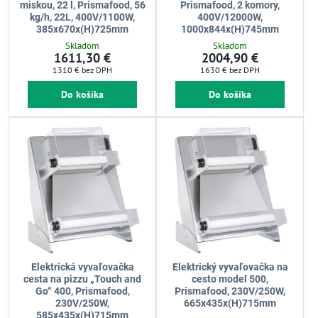
miskou, 22 l, Prismafood, 56
Prismafood, 2 komory,
kg/h, 22L, 400V/1100W,
400V/12000W,
385x670x(H)725mm
1000x844x(H)745mm
Skladom
Skladom
1611,30 €
2004,90 €
1310 €
bez DPH
1630 €
bez DPH
Do košíka
Do košíka
Elektrická vyvaľovačka
Elektrický vyvaľovačka na
cesta na pizzu „Touch and
cesto model 500,
Go“ 400, Prismafood,
Prismafood, 230V/250W,
230V/250W,
665x435x(H)715mm
585x435x(H)715mm