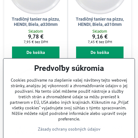
Tradičný tanier na pizzu,
Tradičný tanier na pizzu,
HENDI, Biela, ⌀330mm
HENDI, Biela, ⌀310mm
Skladom
Skladom
9,78 €
9,16 €
7,95 €
bez DPH
7,45 €
bez DPH
Do košíka
Do košíka
Predvoľby súkromia
Cookies používame na zlepšenie vašej návštevy tejto webovej
stránky, analýzu jej výkonnosti a zhromažďovanie údajov o jej
používaní. Na tento účel môžeme použiť nástroje a služby
tretích strán a zhromaždené údaje sa môžu preniesť k
partnerom v EÚ, USA alebo iných krajinách. Kliknutím na „Prijať
všetky cookies“ vyjadrujete svoj súhlas s týmto spracovaním.
Nižšie môžete nájsť podrobné informácie alebo upraviť svoje
preferencie.
Tanier Granite na pizzu,
Tanier Granite na pizzu,
Zásady ochrany osobných údajov
HENDI, žula, ⌀330mm
HENDI, žula, ⌀310mm