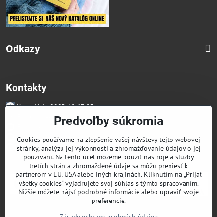
Odkazy
Kontakty
Kancelária 0903 49 67 27
Faktúry/Reklamácia 0914 27 44 27
Predvoľby súkromia
Email skglass@skglass.sk
Projekty gastro@skglass.sk
Cookies používame na zlepšenie vašej návštevy tejto webovej
Osobný Odber Bratislavská 919/4 Dunajská Streda
stránky, analýzu jej výkonnosti a zhromažďovanie údajov o jej
používaní. Na tento účel môžeme použiť nástroje a služby
tretích strán a zhromaždené údaje sa môžu preniesť k
partnerom v EÚ, USA alebo iných krajinách. Kliknutím na „Prijať
všetky cookies“ vyjadrujete svoj súhlas s týmto spracovaním.
Nižšie môžete nájsť podrobné informácie alebo upraviť svoje
preferencie.
Zásady ochrany osobných údajov