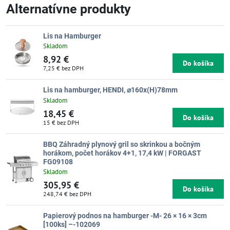
Alternatívne produkty
Lis na Hamburger
Skladom
8,92 €
Do košíka
7,25 €
bez DPH
Lis na hamburger, HENDI, ⌀160x(H)78mm
Skladom
18,45 €
Do košíka
15 €
bez DPH
BBQ Záhradný plynový gril so skrinkou a bočným
horákom, počet horákov 4+1, 17,4 kW | FORGAST
FG09108
Skladom
305,95 €
Do košíka
248,74 €
bez DPH
Papierový podnos na hamburger -M- 26 × 16 × 3cm
[100ks] –-102069