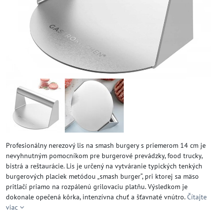
Profesionálny nerezový lis na smash burgery s priemerom 14 cm je
nevyhnutným pomocníkom pre burgerové prevádzky, food trucky,
bistrá a reštaurácie. Lis je určený na vytváranie typických tenkých
burgerových placiek metódou „smash burger“, pri ktorej sa mäso
pritlačí priamo na rozpálenú grilovaciu platňu. Výsledkom je
dokonale opečená kôrka, intenzívna chuť a šťavnaté vnútro.
Čítajte
viac