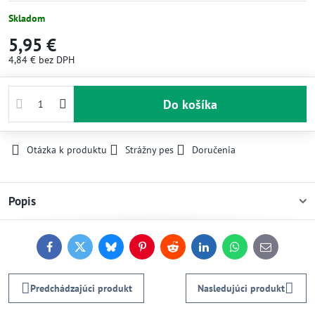
Skladom
5,95 €
4,84 €
bez DPH
Do košíka
Otázka k produktu
Strážny pes
Doručenia
Popis
Facebook
Twitter
Bluesky
Pinterest
Reddit
LinkedIn
WhatsApp
E-
mail
Predchádzajúci produkt
Nasledujúci produkt