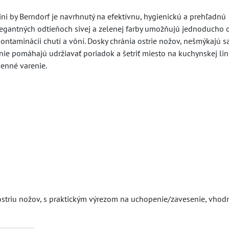
ini by Berndorf je navrhnutý na efektívnu, hygienickú a prehľadnú
 elegantných odtieňoch sivej a zelenej farby umožňujú jednoducho 
kontaminácii chutí a vôní. Dosky chránia ostrie nožov, nešmýkajú s
e pomáhajú udržiavať poriadok a šetriť miesto na kuchynskej lin
denné varenie.
 ostriu nožov, s praktickým výrezom na uchopenie/zavesenie, vhod