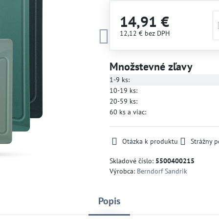
14,91 €
12,12 €
bez DPH
Množstevné zľavy
1-9
ks:
10-19
ks:
20-59
ks:
60
ks
a viac
:
Otázka k produktu
Strážny p
Skladové číslo:
5500400215
Výrobca:
Berndorf Sandrik
Popis