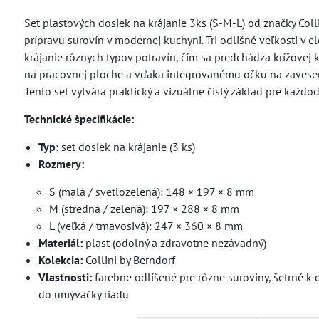
Set plastových dosiek na krájanie 3ks (S-M-L) od značky Coll
prípravu surovín v modernej kuchyni. Tri odlišné veľkosti v
krájanie rôznych typov potravín, čím sa predchádza krížovej 
na pracovnej ploche a vďaka integrovanému očku na zaveseni
Tento set vytvára praktický a vizuálne čistý základ pre každo
Technické špecifikácie:
Typ:
set dosiek na krájanie (3 ks)
Rozmery:
S (malá / svetlozelená): 148 × 197 × 8 mm
M (stredná / zelená): 197 × 288 × 8 mm
L (veľká / tmavosivá): 247 × 360 × 8 mm
Materiál:
plast (odolný a zdravotne nezávadný)
Kolekcia:
Collini by Berndorf
Vlastnosti:
farebne odlíšené pre rôzne suroviny, šetrné k
do umývačky riadu