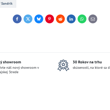
 Sandrik
Facebook
Twitter
Bluesky
Pinterest
Reddit
LinkedIn
WhatsApp
E-
mail
ý showroom
30 Rokov na trhu
ívte náš nový showroom v
skúsenosti, na ktoré sa 
jskej Strede