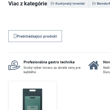
Viac z kategórie
Kuchynský inventár
Berndorf
Predchádzajúci produkt
Profesionálna gastro technika
Nov
široký výber tovaru za skvelé ceny pre
Našt
každého
Duna