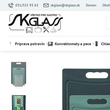
031/552 93 63
skglass@skglass.sk
Domov
Obch
Príprava potravín
Konvektomaty a pece
Chla