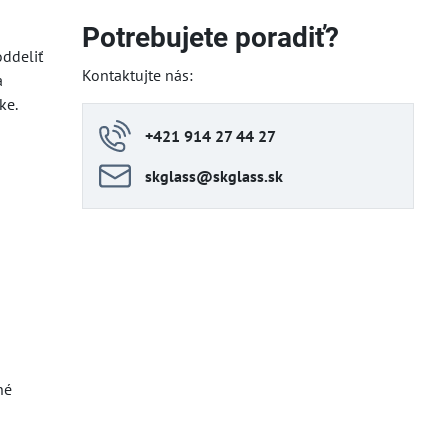
Potrebujete poradiť?
oddeliť
Kontaktujte nás:
a
ke.
+421 914 27 44 27
skglass​@skglass​.sk
né