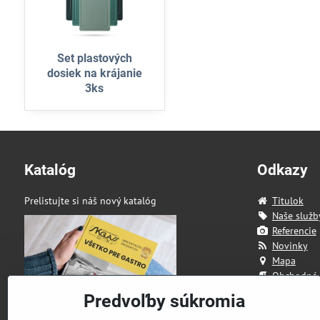
Set plastových
dosiek na krájanie
3ks
Katalóg
Odkazy
Prelistujte si náš nový katalóg
Titulok
Naše služb
Referencie
Novinky
Mapa
Obchodné
Kontakt
Predvoľby súkromia