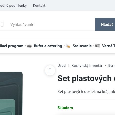
odné podmienky
Kontakt
Hľadať
diaci program
Bufet a catering
Stolovanie
Varná 
Úvod
Kuchynský inventár
Bern
Set plastových 
Set plastových dosiek na krájan
Skladom