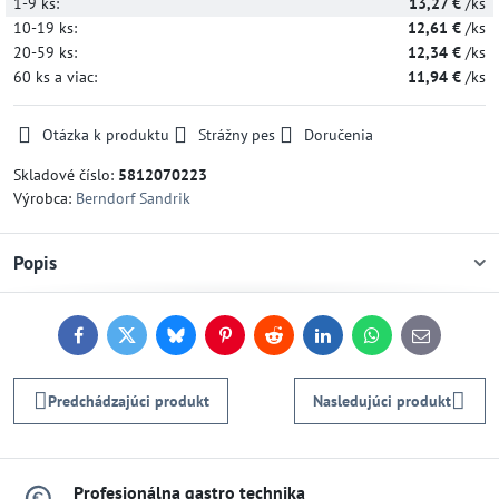
1-9
ks:
13,27 €
/ks
10-19
ks:
12,61 €
/ks
20-59
ks:
12,34 €
/ks
60
ks
a viac
:
11,94 €
/ks
Otázka k produktu
Strážny pes
Doručenia
Skladové číslo:
5812070223
Výrobca:
Berndorf Sandrik
Popis
Facebook
Twitter
Bluesky
Pinterest
Reddit
LinkedIn
WhatsApp
E-
mail
Predchádzajúci produkt
Nasledujúci produkt
Profesionálna gastro technika