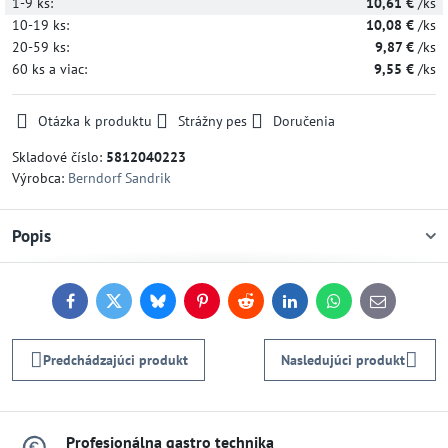
1-9
ks:
10,61 €
/ks
10-19
ks:
10,08 €
/ks
20-59
ks:
9,87 €
/ks
60
ks
a viac
:
9,55 €
/ks
Otázka k produktu
Strážny pes
Doručenia
Skladové číslo:
5812040223
Výrobca:
Berndorf Sandrik
Popis
Facebook
Twitter
Bluesky
Pinterest
Reddit
LinkedIn
WhatsApp
E-
mail
Predchádzajúci produkt
Nasledujúci produkt
Profesionálna gastro technika