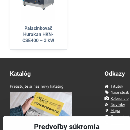
Palacinkovač
Hurakan HKN-
CSE400 – 3 kW
Katalóg
Odkazy
Prelistujte si náš nový katalóg
Titulok
Naše služb
Referencie
Novinky
Mapa
Obchodné
Kontakt
Predvoľby súkromia