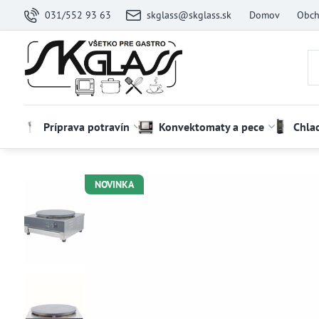
031/552 93 63
skglass@skglass.sk
Domov
Obch
Príprava potravín
Konvektomaty a pece
Chla
NOVINKA