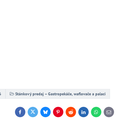
6
Stánkový predaj – Gastropekáče, waflovače a palaci
Facebook
Twitter
Bluesky
Pinterest
Reddit
LinkedIn
WhatsApp
E-
mail