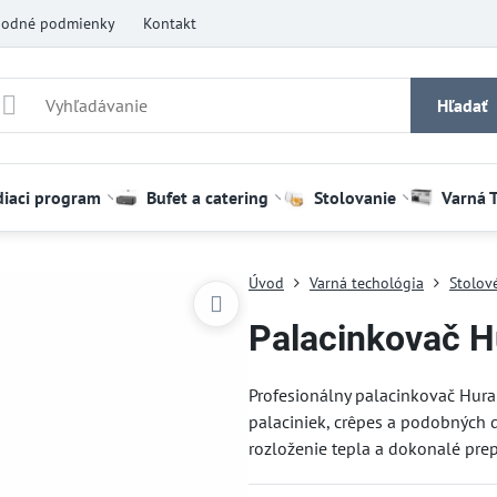
odné podmienky
Kontakt
Hľadať
diaci program
Bufet a catering
Stolovanie
Varná 
Úvod
Varná techológia
Stolov
Palacinkovač 
Profesionálny palacinkovač Hur
palaciniek, crêpes a podobných d
rozloženie tepla a dokonalé prep