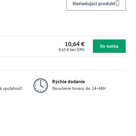
Nasledujúci produkt
10,64 €
Do košíka
8,65 €
bez DPH
Rýchle dodanie
dá spoľahnúť
Doručenie tovaru do 24-48H