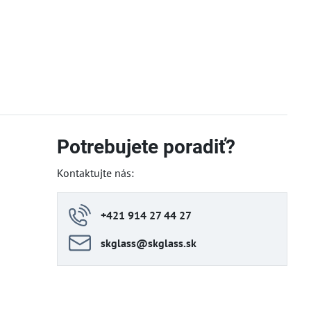
Potrebujete poradiť?
Kontaktujte nás:
+421 914 27 44 27
skglass​@skglass​.sk