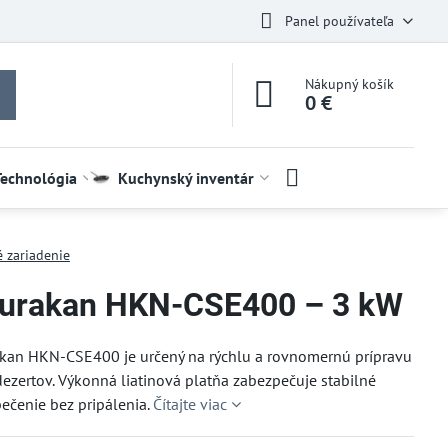
Panel používateľa
Nákupný košík
0 €
Technológia
Kuchynský inventár
é zariadenie
Hurakan HKN-CSE400 – 3 kW
akan HKN-CSE400 je určený na rýchlu a rovnomernú prípravu
ezertov. Výkonná liatinová platňa zabezpečuje stabilné
ečenie bez pripálenia.
Čítajte viac