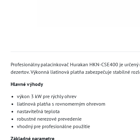
Profesionálny palacinkovač Hurakan HKN-CSE400 je určený n
dezertov. Výkonná liatinová platňa zabezpečuje stabilné roz
Hlavné výhody
výkon 3 kW pre rýchly ohrev
liatinová platňa s rovnomerným ohrevom
nastaviteľná teplota
robustné nerezové prevedenie
vhodný pre profesionálne použitie
Základné parametre