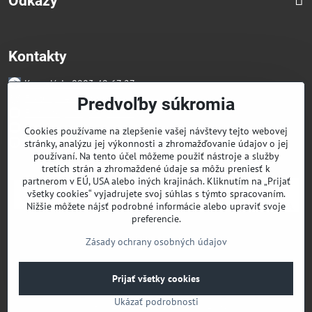
Odkazy
Kontakty
Kancelária 0903 49 67 27
Faktúry/Reklamácia 0914 27 44 27
Predvoľby súkromia
Email skglass@skglass.sk
Projekty gastro@skglass.sk
Cookies používame na zlepšenie vašej návštevy tejto webovej
Osobný Odber Bratislavská 919/4 Dunajská Streda
stránky, analýzu jej výkonnosti a zhromažďovanie údajov o jej
používaní. Na tento účel môžeme použiť nástroje a služby
tretích strán a zhromaždené údaje sa môžu preniesť k
partnerom v EÚ, USA alebo iných krajinách. Kliknutím na „Prijať
všetky cookies“ vyjadrujete svoj súhlas s týmto spracovaním.
Nižšie môžete nájsť podrobné informácie alebo upraviť svoje
preferencie.
Zásady ochrany osobných údajov
©
2026
Copyright
Prijať všetky cookies
Predvoľby súkromia
Zásady ochrany osobných údajov
Ukázať podrobnosti
Vytvorené pomocou:
BiznisWeb.sk