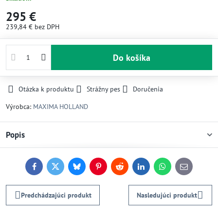
295 €
239,84 €
bez DPH
Do košíka
Otázka k produktu
Strážny pes
Doručenia
Výrobca:
MAXIMA HOLLAND
Popis
Facebook
Twitter
Bluesky
Pinterest
Reddit
LinkedIn
WhatsApp
E-
mail
Predchádzajúci produkt
Nasledujúci produkt