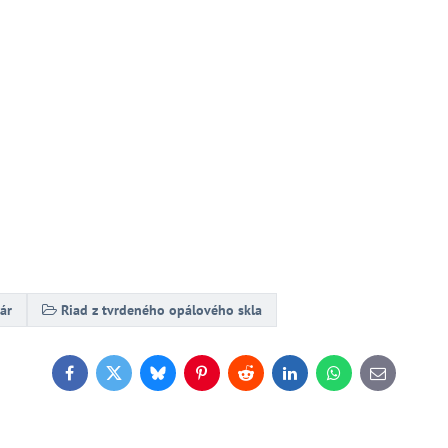
ár
Riad z tvrdeného opálového skla
Facebook
Twitter
Bluesky
Pinterest
Reddit
LinkedIn
WhatsApp
E-
mail