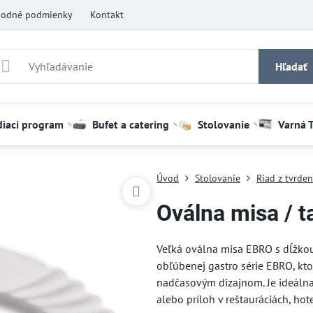
odné podmienky
Kontakt
Hľadať
diaci program
Bufet a catering
Stolovanie
Varná 
Úvod
Stolovanie
Riad z tvrde
Oválna misa / t
Veľká oválna misa EBRO s dĺžkou
obľúbenej gastro série EBRO, kt
nadčasovým dizajnom. Je ideálna 
alebo príloh v reštauráciách, ho