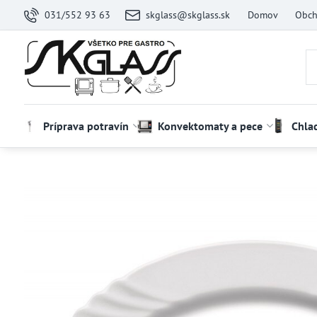
031/552 93 63
skglass@skglass.sk
Domov
Obch
Príprava potravín
Konvektomaty a pece
Chla