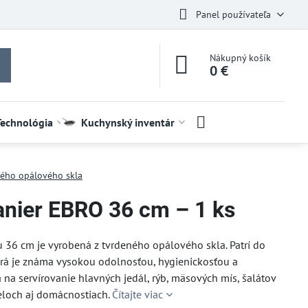
Panel používateľa
Nákupný košík
0 €
Technológia
Kuchynský inventár
ného opálového skla
anier EBRO 36 cm – 1 ks
 36 cm je vyrobená z tvrdeného opálového skla. Patrí do
orá je známa vysokou odolnosťou, hygienickosťou a
na servírovanie hlavných jedál, rýb, mäsových mís, šalátov
teloch aj domácnostiach.
Čítajte viac