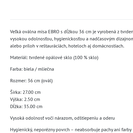
Veľká oválna misa EBRO s dĺžkou 36 cm je vyrobená z tvrden
vysokou odolnosťou, hygienickosťou a nadčasovým dizajnom. 
alebo príloh v reštauráciách, hoteloch aj domácnostiach.
Materiál: tvrdené opálové sklo (100 % sklo)
Farba: biela / mliečna
Rozmer: 36 cm (ovál)
Šírka: 27.00 cm
Výška: 2.50 cm
Dĺžka: 35.00 cm
Vysoká odolnosť voči nárazom, odštiepeniu a oderu
Hygienický, neporézny povrch – neabsorbuje pachy ani farby