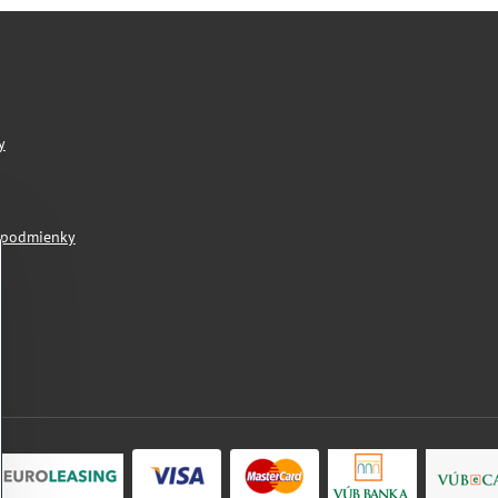
y
 podmienky