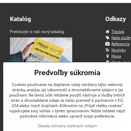
Katalóg
Odkazy
Prelistujte si náš nový katalóg
Titulok
Naše služb
Referencie
Novinky
Mapa
Obchodné
Kontakt
Predvoľby súkromia
Cookies používame na zlepšenie vašej návštevy tejto webovej
stránky, analýzu jej výkonnosti a zhromažďovanie údajov o jej
používaní. Na tento účel môžeme použiť nástroje a služby tretích
strán a zhromaždené údaje sa môžu preniesť k partnerom v EÚ,
USA alebo iných krajinách. Kliknutím na „Prijať všetky cookies“
vyjadrujete svoj súhlas s týmto spracovaním. Nižšie môžete nájsť
podrobné informácie alebo upraviť svoje preferencie.
Zásady ochrany osobných údajov