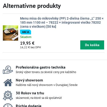
Alternatívne produkty
Menu misa do mikrovlnky (PP) 2-dielna čierna „L“ 250 ×
185 mm 1100 ml – 78222 + integrované viečko 78202
(cena s viečkom) [50 ks]
AKCIA
Skladom
19,95 €
Do košíka
16,22 €
bez DPH
Profesionálna gastro technika
široký výber tovaru za skvelé ceny pre každého
Nový showroom
Naštívte náš nový showroom v Dunajskej Strede
30 Rokov na trhu
skúsenosti, na ktoré sa dá spoľahnúť
Rýchle dodanie