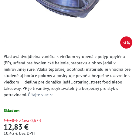
5%
Plastová dvojdielna vanička s viečkom vyrobená z polypropylénu
(PP), určená pre hygienické balenie, prepravu a ohrev jedál v
mikrovlnnej rúre. Vďaka teplotnej odolnosti materiálu je vhodná pre
studené aj horúce pokrmy a poskytuje pevné a bezpečné uzavretie s
viečkom – ideálne pre donášku jedál, catering, street food alebo
takeaway. PP je trvanlivý, recyklovateľný a bezpečný pre styk s
potravinami.
Čítajte viac
Skladom
13,50 €
Zľava
0,67 €
12,83 €
10,43 €
bez DPH