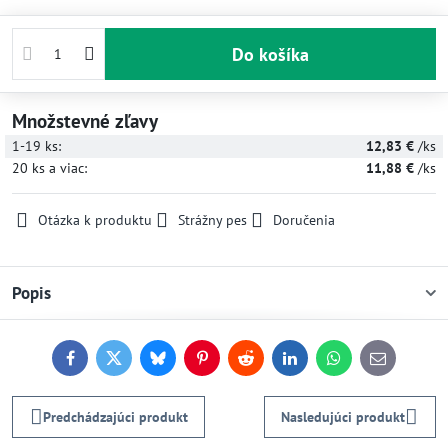
Do košíka
Množstevné zľavy
1-19
ks:
12,83 €
/ks
20
ks
a viac
:
11,88 €
/ks
Otázka k produktu
Strážny pes
Doručenia
Popis
Facebook
Twitter
Bluesky
Pinterest
Reddit
LinkedIn
WhatsApp
E-
mail
Predchádzajúci produkt
Nasledujúci produkt