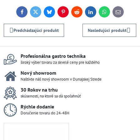
Facebook
Twitter
Bluesky
Pinterest
Reddit
LinkedIn
WhatsApp
E-
mail
Predchádzajúci produkt
Nasledujúci produkt
Profesionálna gastro technika
široký výber tovaru za skvelé ceny pre každého
Nový showroom
Naštívte náš nový showroom v Dunajskej Strede
30 Rokov na trhu
skúsenosti, na ktoré sa dá spoľahnúť
Rýchle dodanie
Doručenie tovaru do 24-48H