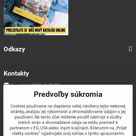
Odkazy
Kontakty
Kancelária 0903 49 67 27
Faktúry/Reklamácia 0914 27 44 27
Predvoľby súkromia
Email skglass@skglass.sk
Projekty gastro@skglass.sk
Cookies používame na zlepšenie vašej návštevy tejto webovej
Osobný Odber Bratislavská 919/4 Dunajská Streda
stránky, analýzu jej výkonnosti a zhromažďovanie údajov o jej
používaní. Na tento účel môžeme použiť nástroje a služby
tretích strán a zhromaždené údaje sa môžu preniesť k
partnerom v EÚ, USA alebo iných krajinách. Kliknutím na „Prijať
všetky cookies“ vyjadrujete svoj súhlas s týmto spracovaním.