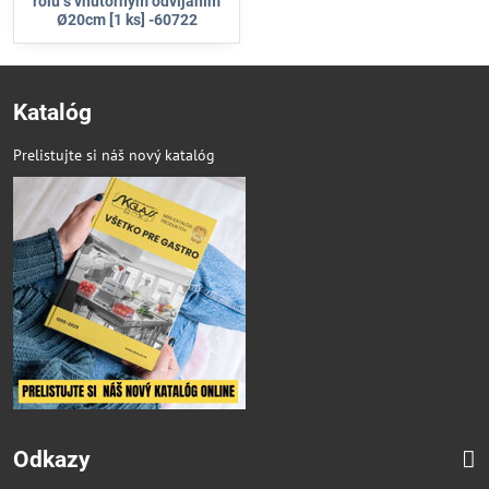
rolu s vnútorným odvíjaním
Ø20cm [1 ks] -60722
Katalóg
Prelistujte si náš nový katalóg
Odkazy