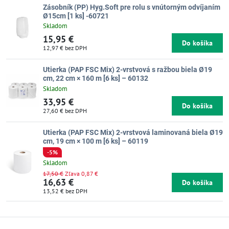
Zásobník (PP) Hyg.Soft pre rolu s vnútorným odvíjaním
Ø15cm [1 ks] -60721
Skladom
15,95 €
Do košíka
12,97 €
bez DPH
Utierka (PAP FSC Mix) 2-vrstvová s ražbou biela Ø19
cm, 22 cm × 160 m [6 ks] – 60132
Skladom
33,95 €
Do košíka
27,60 €
bez DPH
Utierka (PAP FSC Mix) 2-vrstvová laminovaná biela Ø19
cm, 19 cm × 100 m [6 ks] – 60119
-5%
Skladom
17,50 €
Zľava 0,87 €
16,63 €
Do košíka
13,52 €
bez DPH