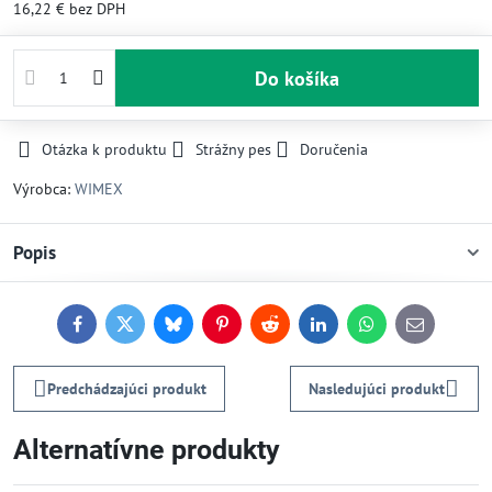
16,22 €
bez DPH
Do košíka
Otázka k produktu
Strážny pes
Doručenia
Výrobca:
WIMEX
Popis
Facebook
Twitter
Bluesky
Pinterest
Reddit
LinkedIn
WhatsApp
E-
mail
Predchádzajúci produkt
Nasledujúci produkt
Alternatívne produkty