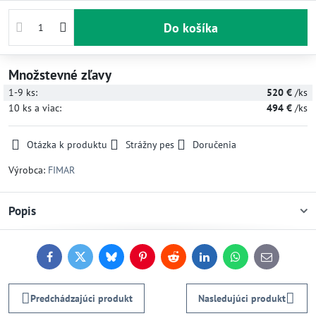
Do košíka
Množstevné zľavy
1-9
ks:
520 €
/ks
10
ks
a viac
:
494 €
/ks
Otázka k produktu
Strážny pes
Doručenia
Výrobca:
FIMAR
Popis
Facebook
Twitter
Bluesky
Pinterest
Reddit
LinkedIn
WhatsApp
E-
mail
Predchádzajúci produkt
Nasledujúci produkt