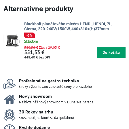
Alternatívne produkty
Blackbolt planétového mixéra HENDI, HENDI, 7L,
Čierna, 220-240V/1500W, 460x310x(H)379mm
-5%
Skladom
580,56 €
Zľava 29,03 €
551,53 €
Do košíka
448,40 €
bez DPH
Profesionálna gastro technika
široký výber tovaru za skvelé ceny pre každého
Nový showroom
Naštívte náš nový showroom v Dunajskej Strede
30 Rokov na trhu
skúsenosti, na ktoré sa dá spoľahnúť
Rýchle dodanie