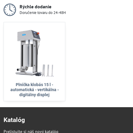
Rýchle dodanie
Doručenie tovaru do 24-48H
Plnička klobás 15 l -
automatická - vertikálna -
digitálny displej
Katalóg
Prelistujte si náš nový katalóg