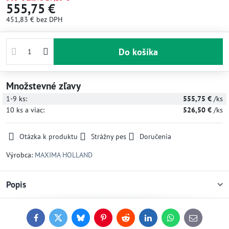
555,75 €
451,83 €
bez DPH
Do košíka
Množstevné zľavy
1-9
ks:
555,75 €
/ks
10
ks
a viac
:
526,50 €
/ks
Otázka k produktu
Strážny pes
Doručenia
Výrobca:
MAXIMA HOLLAND
Popis
Facebook
Twitter
Bluesky
Pinterest
Reddit
LinkedIn
WhatsApp
E-
mail