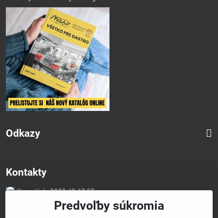
Odkazy
Kontakty
Kancelária 0903 49 67 27
Faktúry/Reklamácia 0914 27 44 27
Predvoľby súkromia
Email skglass@skglass.sk