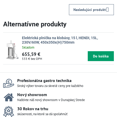
Nasledujúci produkt
Alternatívne produkty
Elektrická plnička na klobásy, 15 l, HENDI, 15L,
230V/60W, 450x350x(H)750mm
Skladom
655,59 €
Do košíka
533 €
bez DPH
Profesionálna gastro technika
široký výber tovaru za skvelé ceny pre každého
Nový showroom
Naštívte náš nový showroom v Dunajskej Strede
30 Rokov na trhu
skúsenosti, na ktoré sa dá spoľahnúť