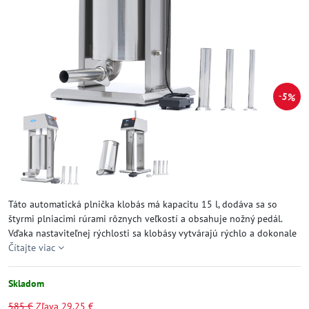
5%
Táto automatická plnička klobás má kapacitu 15 l, dodáva sa so
štyrmi plniacimi rúrami rôznych veľkostí a obsahuje nožný pedál.
Vďaka nastaviteľnej rýchlosti sa klobásy vytvárajú rýchlo a dokonale
Čítajte viac
Skladom
585 €
Zľava
29,25 €