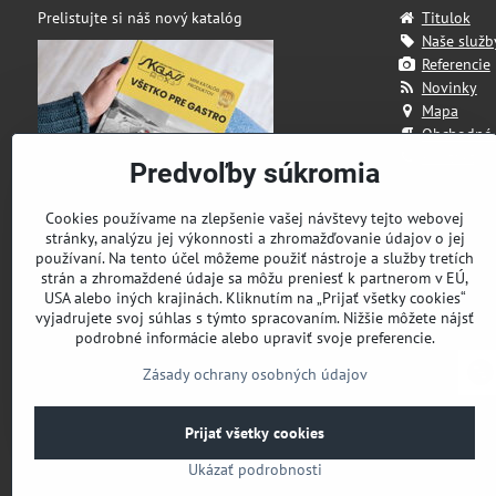
Prelistujte si náš nový katalóg
Titulok
Naše služb
Referencie
Novinky
Mapa
Obchodné
Kontakt
Predvoľby súkromia
Cookies používame na zlepšenie vašej návštevy tejto webovej
stránky, analýzu jej výkonnosti a zhromažďovanie údajov o jej
používaní. Na tento účel môžeme použiť nástroje a služby tretích
strán a zhromaždené údaje sa môžu preniesť k partnerom v EÚ,
USA alebo iných krajinách. Kliknutím na „Prijať všetky cookies“
vyjadrujete svoj súhlas s týmto spracovaním. Nižšie môžete nájsť
podrobné informácie alebo upraviť svoje preferencie.
Zásady ochrany osobných údajov
Prijať všetky cookies
Ukázať podrobnosti