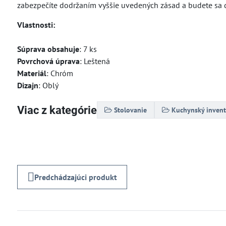
zabezpečíte dodržaním vyššie uvedených zásad a bu
Vlastnosti:
Súprava obsahuje
: 7 ks
Povrchová úprava
: Leštená
Materiál
: Chróm
Dizajn
: Oblý
Viac z kategórie
Stolovanie
Kuchynský invent
Predchádzajúci produkt