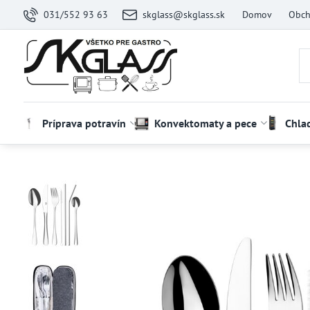
031/552 93 63
skglass@skglass.sk
Domov
Obch
Príprava potravín
Konvektomaty a pece
Chla