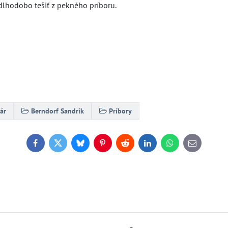
dete sa dlhodobo tešiť z pekného príboru.
ár
Berndorf Sandrik
Príbory
Facebook
Twitter
Bluesky
Pinterest
Reddit
LinkedIn
WhatsApp
E-
mail