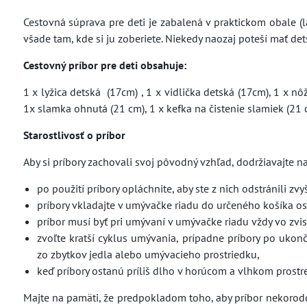
Cestovná súprava pre deti je zabalená v praktickom obale (l
všade tam, kde si ju zoberiete. Niekedy naozaj poteší mať det
Cestovný príbor pre deti obsahuje:
1 x lyžica detská (17cm) , 1 x vidlička detská (17cm), 1 x nô
1x slamka ohnutá (21 cm), 1 x kefka na čistenie slamiek (2
Starostlivosť o príbor
Aby si príbory zachovali svoj pôvodný vzhľad, dodržiavajte 
po použití príbory opláchnite, aby ste z nich odstránili zvy
príbory vkladajte v umývačke riadu do určeného košíka o
príbor musí byť pri umývaní v umývačke riadu vždy vo zvis
zvoľte kratší cyklus umývania, prípadne príbory po ukon
zo zbytkov jedla alebo umývacieho prostriedku,
keď príbory ostanú príliš dlho v horúcom a vlhkom prostre
Majte na pamäti, že predpokladom toho, aby príbor nekorodova