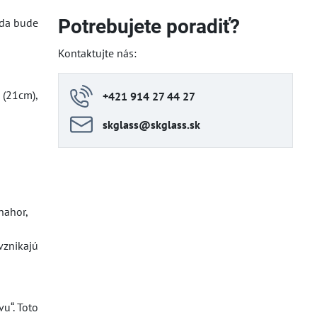
Potrebujete poradiť?
eda bude
Kontaktujte nás:
á (21cm),
+421 914 27 44 27
skglass​@skglass​.sk
nahor,
vznikajú
u“. Toto