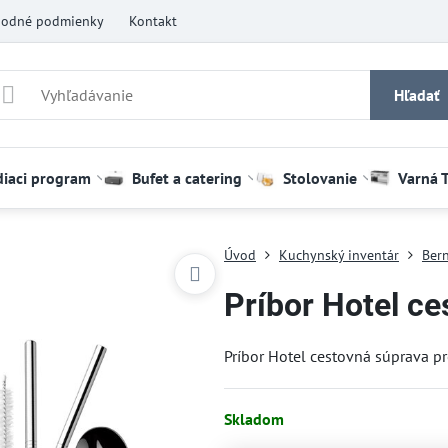
odné podmienky
Kontakt
Hľadať
diaci program
Bufet a catering
Stolovanie
Varná 
Úvod
Kuchynský inventár
Bern
Príbor Hotel ce
Príbor Hotel cestovná súprava pr
Skladom