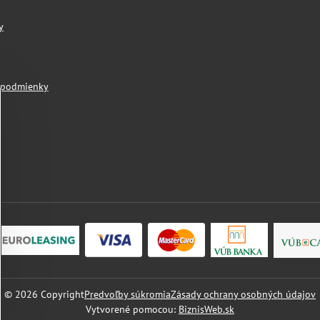
y
 podmienky
©
2026
Copyright
Predvoľby súkromia
Zásady ochrany osobných údajov
Vytvorené pomocou:
BiznisWeb.sk