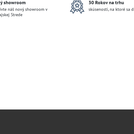
ý showroom
30 Rokov na trhu
ívte náš nový showroom v
skúsenosti, na ktoré sa 
jskej Strede