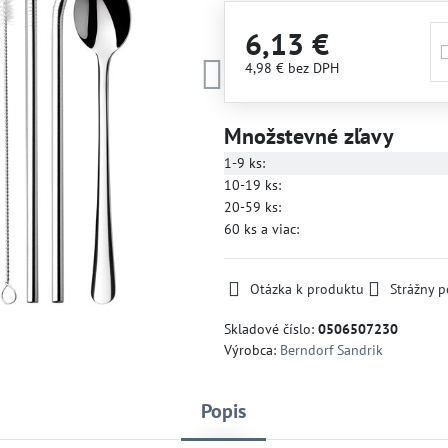
6,13 €
4,98 €
bez DPH
Množstevné zľavy
1-9
ks:
10-19
ks:
20-59
ks:
60
ks
a viac
:
Otázka k produktu
Strážny p
Skladové číslo:
0506507230
Výrobca:
Berndorf Sandrik
Popis