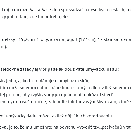
átka) a dokáže Vás a Vaše deti sprevádzať na všetkých cestách, t
ský príbor tam, kde ho potrebujete.
ž detský (19,2cm), 1 x lyžička na jogurt (17,1cm), 1x slamka rovn
1 cm).
nasledovné zásady aj v prípade ak používate umývačku riadu :
šky jedla, aj keď ich plánujete umyť až neskôr,
strím noža smerom nahor, náberkou ostatných dielov tiež smerom 
lej polohe, aby zvyšky vody po opláchnutí dokázali stiecť,
čení cyklu osušte ručne, zabránite tak hrdzavým škvrnkám, ktoré 
dí umývačky riadu, môže taktiež dôjsť k ich korodovaniu.
l je to, že mu umožníte na povrchu vytvoriť tzv. „pasivačnú vrstv