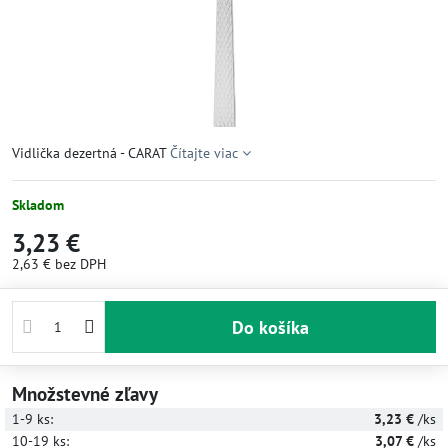
Vidlička dezertná - CARAT
Čítajte viac
Skladom
3,23 €
2,63 €
bez DPH
Do košíka
Množstevné zľavy
1-9
ks:
3,23 €
/ks
10-19
ks:
3,07 €
/ks