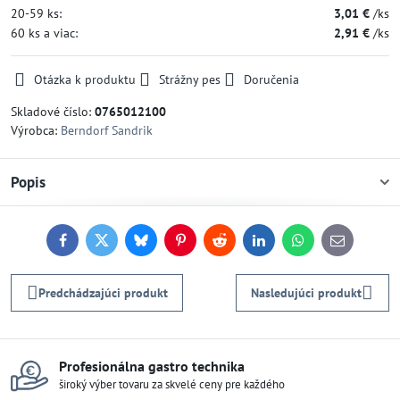
20-59
ks:
3,01 €
/ks
60
ks
a viac
:
2,91 €
/ks
Otázka k produktu
Strážny pes
Doručenia
Skladové číslo:
0765012100
Výrobca:
Berndorf Sandrik
Popis
Facebook
Twitter
Bluesky
Pinterest
Reddit
LinkedIn
WhatsApp
E-
mail
Predchádzajúci produkt
Nasledujúci produkt
Profesionálna gastro technika
široký výber tovaru za skvelé ceny pre každého