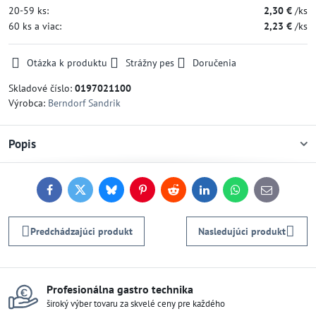
20-59
ks:
2,30 €
/ks
60
ks
a viac
:
2,23 €
/ks
Otázka k produktu
Strážny pes
Doručenia
Skladové číslo:
0197021100
Výrobca:
Berndorf Sandrik
Popis
Facebook
Twitter
Bluesky
Pinterest
Reddit
LinkedIn
WhatsApp
E-
mail
Predchádzajúci produkt
Nasledujúci produkt
Profesionálna gastro technika
široký výber tovaru za skvelé ceny pre každého