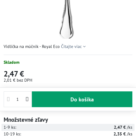
Vidlička na múčnik - Royal Eco
Čítajte viac
Skladom
2,47 €
2,01 €
bez DPH
Do košíka
Množstevné zľavy
1-9
ks:
2,47 €
/ks
10-19
ks:
2,35 €
/ks