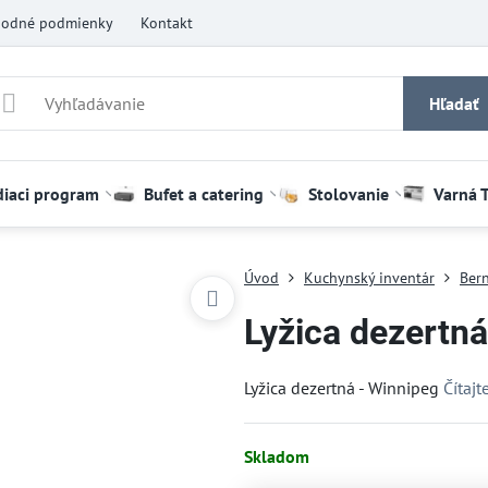
odné podmienky
Kontakt
Hľadať
diaci program
Bufet a catering
Stolovanie
Varná 
Úvod
Kuchynský inventár
Bern
Lyžica dezertná
Lyžica dezertná - Winnipeg
Čítajt
Skladom