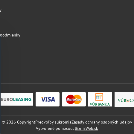
y
 podmienky
©
2026
Copyright
Predvoľby súkromia
Zásady ochrany osobných údajov
Vytvorené pomocou:
BiznisWeb.sk