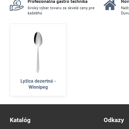
Profesionálna gastro technika
Nov
široký výber tovaru za skvelé ceny pre
Našt
každého
Duna
Lyžica dezertná -
Winnipeg
Katalóg
Odkazy