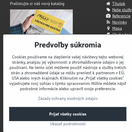
Prelistujte si náš nový katalóg
Titulok
Naše služb
Referencie
Novinky
Mapa
Obchodné
Kontakt
Predvoľby súkromia
Cookies používame na zlepšenie vašej návštevy tejto webovej
stránky, analýzu jej výkonnosti a zhromažďovanie údajov o jej
používaní. Na tento účel môžeme použiť nástroje a služby tretích
strán a zhromaždené údaje sa môžu preniesť k partnerom v EÚ,
USA alebo iných krajinách. Kliknutím na „Prijať všetky cookies“
vyjadrujete svoj súhlas s týmto spracovaním. Nižšie môžete nájsť
podrobné informácie alebo upraviť svoje preferencie.
Zásady ochrany osobných údajov
Prijať všetky cookies
Ukázať podrobnosti