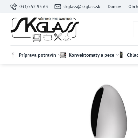
031/552 93 63
skglass@skglass.sk
Domov
Obch
Príprava potravín
Konvektomaty a pece
Chla