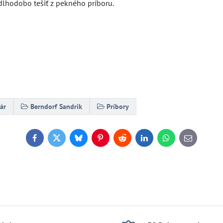
lhodobo tešiť z pekného príboru.
ár
Berndorf Sandrik
Príbory
Facebook
Twitter
Bluesky
Pinterest
Reddit
LinkedIn
WhatsApp
E-
mail