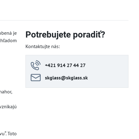
Potrebujete poradiť?
obená je
zhľadom
Kontaktujte nás:
+421 914 27 44 27
skglass​@skglass​.sk
nahor,
vznikajú
u“. Toto