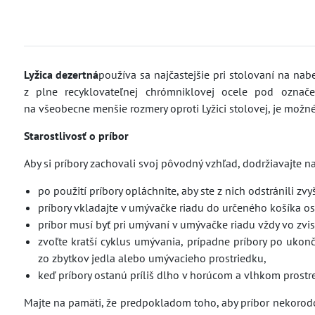
Lyžica dezertná
používa sa najčastejšie pri stolovaní na nab
z plne recyklovateľnej chrómniklovej ocele pod označ
na všeobecne menšie rozmery oproti Lyžici stolovej, je možn
Starostlivosť o príbor
Aby si príbory zachovali svoj pôvodný vzhľad, dodržiavajte 
po použití príbory opláchnite, aby ste z nich odstránili zvy
príbory vkladajte v umývačke riadu do určeného košíka o
príbor musí byť pri umývaní v umývačke riadu vždy vo zvis
zvoľte kratší cyklus umývania, prípadne príbory po ukon
zo zbytkov jedla alebo umývacieho prostriedku,
keď príbory ostanú príliš dlho v horúcom a vlhkom prostre
Majte na pamäti, že predpokladom toho, aby príbor nekorodova