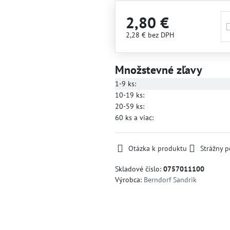
2,80 €
2,28 €
bez DPH
Množstevné zľavy
1-9
ks:
10-19
ks:
20-59
ks:
60
ks
a viac
:
Otázka k produktu
Strážny p
Skladové číslo:
0757011100
Výrobca:
Berndorf Sandrik