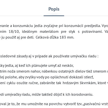
Popis
eranie a konzumáciu jedla zvyčajne pri konzumácii predjedla. Vyr
ením 18/10, ideálnym materiálom pre styk s potravinami. V
é ju použiť aj pre deti. Celková dĺžka 183 mm.
nasledovné zásady aj v prípade ak používate umývačku riadu :
šky jedla, aj keď ich plánujete umyť až neskôr,
strím noža smerom nahor, náberkou ostatných dielov tiež smerom 
lej polohe, aby zvyšky vody po opláchnutí dokázali stiecť,
čení cyklu osušte ručne, zabránite tak hrdzavým škvrnkám, ktoré 
dí umývačky riadu, môže taktiež dôjsť k ich korodovaniu.
l je to, že mu umožníte na povrchu vytvoriť tzv. „pasivačnú vrstv