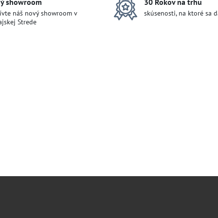
ý showroom
30 Rokov na trhu
ívte náš nový showroom v
skúsenosti, na ktoré sa 
jskej Strede