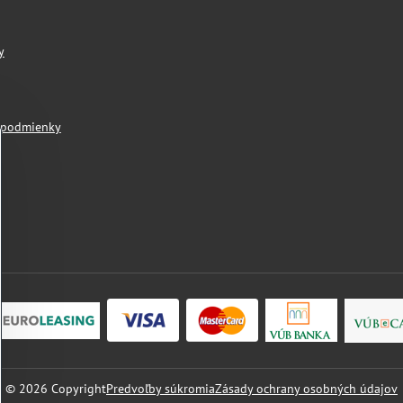
y
 podmienky
©
2026
Copyright
Predvoľby súkromia
Zásady ochrany osobných údajov