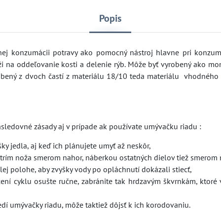
Popis
dnej konzumácii potravy ako pomocný nástroj hlavne pri konzumá
úži na oddeľovanie kosti a delenie rýb. Môže byť vyrobený ako mo
bený z dvoch častí z materiálu 18/10 teda materiálu vhodného 
nasledovné zásady aj v prípade ak používate umývačku riadu :
šky jedla, aj keď ich plánujete umyť až neskôr,
strím noža smerom nahor, náberkou ostatných dielov tiež smerom 
lej polohe, aby zvyšky vody po opláchnutí dokázali stiecť,
čení cyklu osušte ručne, zabránite tak hrdzavým škvrnkám, ktoré 
dí umývačky riadu, môže taktiež dôjsť k ich korodovaniu.