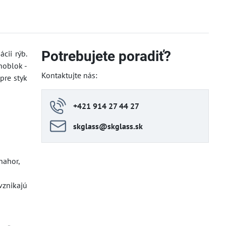
Potrebujete poradiť?
cii rýb.
noblok -
Kontaktujte nás:
pre styk
+421 914 27 44 27
skglass​@skglass​.sk
nahor,
vznikajú