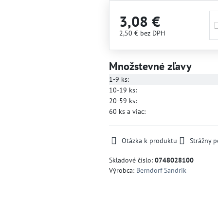
3,08 €
2,50 €
bez DPH
Množstevné zľavy
1-9
ks:
10-19
ks:
20-59
ks:
60
ks
a viac
:
Otázka k produktu
Strážny p
Skladové číslo:
0748028100
Výrobca:
Berndorf Sandrik