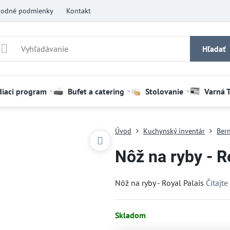
odné podmienky
Kontakt
Hľadať
diaci program
Bufet a catering
Stolovanie
Varná 
Úvod
Kuchynský inventár
Bern
Nôž na ryby - R
Nôž na ryby - Royal Palais
Čítajte
Skladom