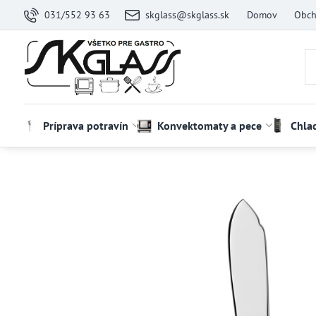
031/552 93 63
skglass@skglass.sk
Domov
Obch
Príprava potravín
Konvektomaty a pece
Chla