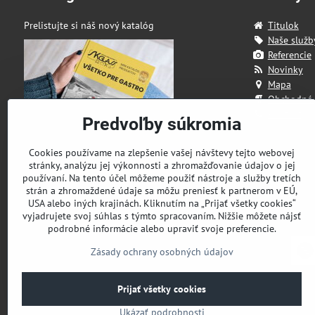
Prelistujte si náš nový katalóg
Titulok
Naše služb
Referencie
Novinky
Mapa
Obchodné
Kontakt
Predvoľby súkromia
Cookies používame na zlepšenie vašej návštevy tejto webovej
stránky, analýzu jej výkonnosti a zhromažďovanie údajov o jej
používaní. Na tento účel môžeme použiť nástroje a služby tretích
strán a zhromaždené údaje sa môžu preniesť k partnerom v EÚ,
USA alebo iných krajinách. Kliknutím na „Prijať všetky cookies“
vyjadrujete svoj súhlas s týmto spracovaním. Nižšie môžete nájsť
podrobné informácie alebo upraviť svoje preferencie.
Zásady ochrany osobných údajov
Prijať všetky cookies
Ukázať podrobnosti