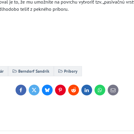
l je to, že mu umožníte na povrchu vytvoriť tzv. „pasivačnú vrstv
lhodobo tešiť z pekného príboru.
ár
Berndorf Sandrik
Príbory
Facebook
Twitter
Bluesky
Pinterest
Reddit
LinkedIn
WhatsApp
E-
mail