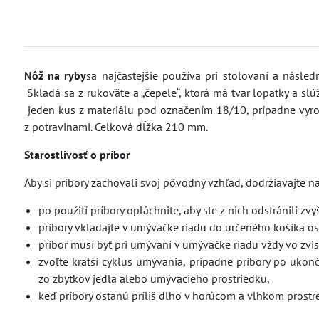
Nôž na ryby
sa najčastejšie používa pri stolovaní a násle
Skladá sa z rukoväte a „čepele“, ktorá má tvar lopatky a sl
jeden kus z materiálu pod označením 18/10, prípadne vyro
z potravinami. Celková dĺžka 210 mm.
Starostlivosť o príbor
Aby si príbory zachovali svoj pôvodný vzhľad, dodržiavajte 
po použití príbory opláchnite, aby ste z nich odstránili zvy
príbory vkladajte v umývačke riadu do určeného košíka o
príbor musí byť pri umývaní v umývačke riadu vždy vo zvis
zvoľte kratší cyklus umývania, prípadne príbory po ukon
zo zbytkov jedla alebo umývacieho prostriedku,
keď príbory ostanú príliš dlho v horúcom a vlhkom prostre