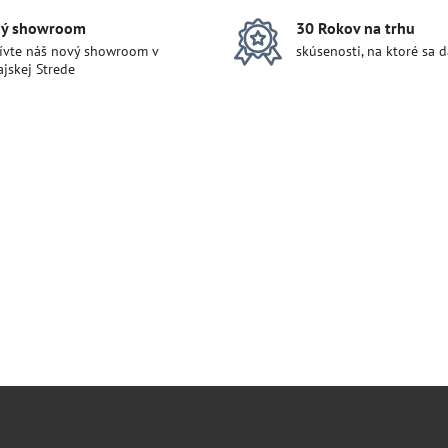
ý showroom
30 Rokov na trhu
ívte náš nový showroom v
skúsenosti, na ktoré sa 
jskej Strede