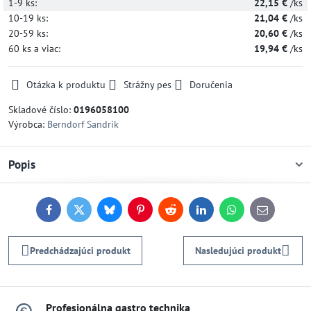
1-9
ks:
22,15 €
/ks
10-19
ks:
21,04 €
/ks
20-59
ks:
20,60 €
/ks
60
ks
a viac
:
19,94 €
/ks
Otázka k produktu
Strážny pes
Doručenia
Skladové číslo:
0196058100
Výrobca:
Berndorf Sandrik
Popis
Facebook
Twitter
Bluesky
Pinterest
Reddit
LinkedIn
WhatsApp
E-
mail
Predchádzajúci produkt
Nasledujúci produkt
Profesionálna gastro technika