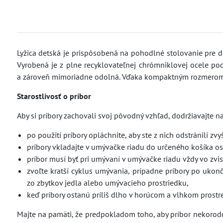
Lyžica detská je prispôsobená na pohodlné stolovanie pre d
Vyrobená je z plne recyklovateľnej chrómniklovej ocele po
a zároveň mimoriadne odolná. Vďaka kompaktným rozmerom 
Starostlivosť o príbor
Aby si príbory zachovali svoj pôvodný vzhľad, dodržiavajte 
po použití príbory opláchnite, aby ste z nich odstránili zvy
príbory vkladajte v umývačke riadu do určeného košíka o
príbor musí byť pri umývaní v umývačke riadu vždy vo zvis
zvoľte kratší cyklus umývania, prípadne príbory po ukon
zo zbytkov jedla alebo umývacieho prostriedku,
keď príbory ostanú príliš dlho v horúcom a vlhkom prostre
Majte na pamäti, že predpokladom toho, aby príbor nekorodova