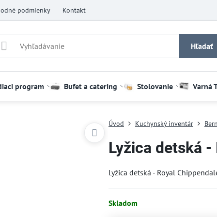
odné podmienky
Kontakt
Hľadať
diaci program
Bufet a catering
Stolovanie
Varná 
Úvod
Kuchynský inventár
Bern
Lyžica detská -
Lyžica detská - Royal Chippenda
Skladom