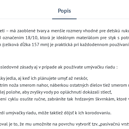
Popis
eti – má zaoblené tvary a menšie rozmery vhodné pre detskú ruku
d označením 18/10, ktorá je ideálnym materiálom pre styk s pot
(celková dĺžka 157 mm) je praktická pri každodennom používaní
nasledovné zásady aj v prípade ak používate umývačku riadu :
šky jedla, aj keď ich plánujete umyť až neskôr,
strím noža smerom nahor, náberkou ostatných dielov tiež smerom 
lej polohe, aby zvyšky vody po opláchnutí dokázali stiecť,
čení cyklu osušte ručne, zabránite tak hrdzavým škvrnkám, ktoré 
dí umývačky riadu, môže taktiež dôjsť k ich korodovaniu.
l je to, že mu umožníte na povrchu vytvoriť tzv. „pasivačnú vrstv