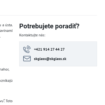
Potrebujete poradiť?
 a ústa.
ravinami
Kontaktujte nás:
.
+421 914 27 44 27
skglass​@skglass​.sk
nahor,
vznikajú
u“. Toto