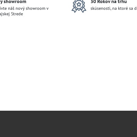
ý showroom
30 Rokov na trhu
ívte náš nový showroom v
skúsenosti, na ktoré sa 
jskej Strede