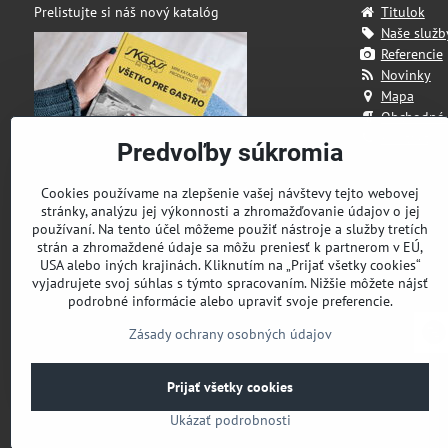
Prelistujte si náš nový katalóg
Titulok
Naše služb
Referencie
Novinky
Mapa
Obchodné
Kontakt
Predvoľby súkromia
Cookies používame na zlepšenie vašej návštevy tejto webovej
stránky, analýzu jej výkonnosti a zhromažďovanie údajov o jej
používaní. Na tento účel môžeme použiť nástroje a služby tretích
strán a zhromaždené údaje sa môžu preniesť k partnerom v EÚ,
USA alebo iných krajinách. Kliknutím na „Prijať všetky cookies“
vyjadrujete svoj súhlas s týmto spracovaním. Nižšie môžete nájsť
podrobné informácie alebo upraviť svoje preferencie.
Zásady ochrany osobných údajov
Prijať všetky cookies
Ukázať podrobnosti