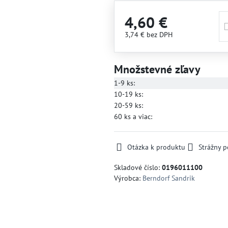
4,60 €
3,74 €
bez DPH
Množstevné zľavy
1-9
ks:
10-19
ks:
20-59
ks:
60
ks
a viac
:
Otázka k produktu
Strážny p
Skladové číslo:
0196011100
Výrobca:
Berndorf Sandrik