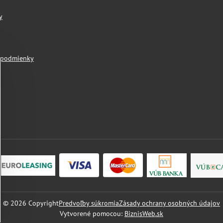
y
 podmienky
©
2026
Copyright
Predvoľby súkromia
Zásady ochrany osobných údajov
Vytvorené pomocou:
BiznisWeb.sk