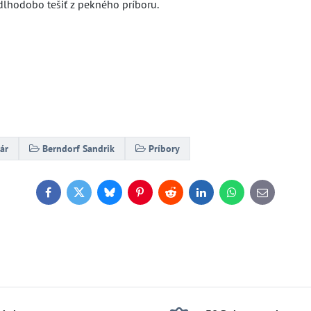
lhodobo tešiť z pekného príboru.
ár
Berndorf Sandrik
Príbory
Facebook
Twitter
Bluesky
Pinterest
Reddit
LinkedIn
WhatsApp
E-
mail