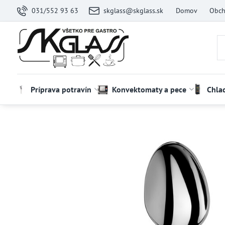
031/552 93 63
skglass@skglass.sk
Domov
Obch
Príprava potravín
Konvektomaty a pece
Chla