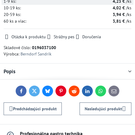
1-9
ks:
4,23 €
/ks
10-19
ks:
4,02 €
/ks
20-59
ks:
3,94 €
/ks
60
ks
a viac
:
3,81 €
/ks
Otázka k produktu
Strážny pes
Doručenia
Skladové číslo:
0196037100
Výrobca:
Berndorf Sandrik
Popis
Facebook
Twitter
Bluesky
Pinterest
Reddit
LinkedIn
WhatsApp
E-
mail
Predchádzajúci produkt
Nasledujúci produkt
Profesionálna gastro technika