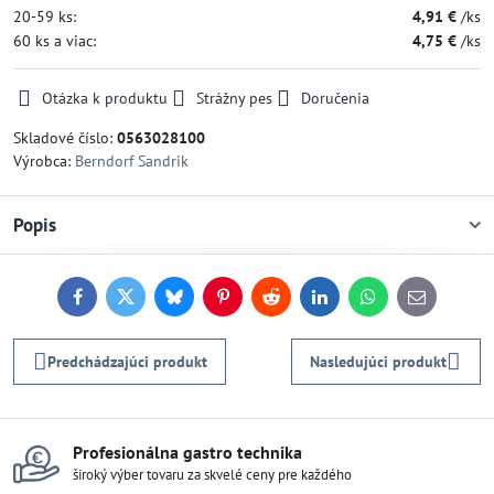
20-59
ks:
4,91 €
/ks
60
ks
a viac
:
4,75 €
/ks
Otázka k produktu
Strážny pes
Doručenia
Skladové číslo:
0563028100
Výrobca:
Berndorf Sandrik
Popis
Facebook
Twitter
Bluesky
Pinterest
Reddit
LinkedIn
WhatsApp
E-
mail
Predchádzajúci produkt
Nasledujúci produkt
Profesionálna gastro technika
široký výber tovaru za skvelé ceny pre každého