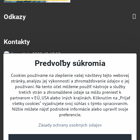
Odkazy
Kontakty
Kancelária 0903 49 67 27
Faktúry/Reklamácia 0914 27 44 27
Predvoľby súkromia
Email skglass@skglass.sk
Projekty gastro@skglass.sk
Cookies používame na zlepšenie vašej návštevy tejto webovej
Osobný Odber Bratislavská 919/4 Dunajská Streda
stránky, analýzu jej výkonnosti a zhromažďovanie údajov o jej
používaní. Na tento účel môžeme použiť nástroje a služby
tretích strán a zhromaždené údaje sa môžu preniesť k
partnerom v EÚ, USA alebo iných krajinách. Kliknutím na „Prijať
všetky cookies“ vyjadrujete svoj súhlas s týmto spracovaním.
Nižšie môžete nájsť podrobné informácie alebo upraviť svoje
preferencie.
Zásady ochrany osobných údajov