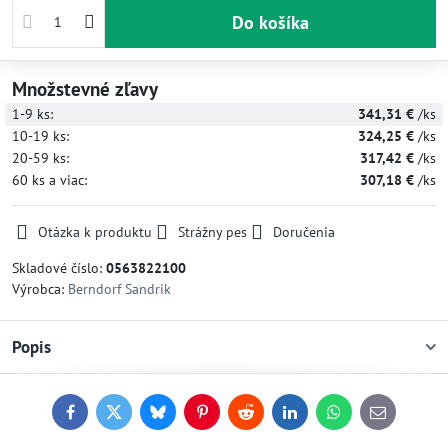
Do košíka
Množstevné zľavy
1-9
ks:
341,31 €
/ks
10-19
ks:
324,25 €
/ks
20-59
ks:
317,42 €
/ks
60
ks
a viac
:
307,18 €
/ks
Otázka k produktu
Strážny pes
Doručenia
Skladové číslo:
0563822100
Výrobca:
Berndorf Sandrik
Popis
Facebook
Twitter
Bluesky
Pinterest
Reddit
LinkedIn
WhatsApp
E-
mail