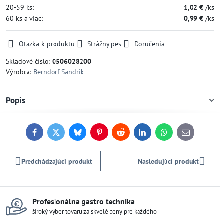
20-59
ks:
1,02 €
/ks
60
ks
a viac
:
0,99 €
/ks
Otázka k produktu
Strážny pes
Doručenia
Skladové číslo:
0506028200
Výrobca:
Berndorf Sandrik
Popis
Facebook
Twitter
Bluesky
Pinterest
Reddit
LinkedIn
WhatsApp
E-
mail
Predchádzajúci produkt
Nasledujúci produkt
Profesionálna gastro technika
široký výber tovaru za skvelé ceny pre každého