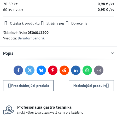
20-59
ks:
0,98 €
/ks
60
ks
a viac
:
0,95 €
/ks
Otázka k produktu
Strážny pes
Doručenia
Skladové číslo:
0506012200
Výrobca:
Berndorf Sandrik
Popis
Facebook
Twitter
Bluesky
Pinterest
Reddit
LinkedIn
WhatsApp
E-
mail
Predchádzajúci produkt
Nasledujúci produkt
Profesionálna gastro technika
široký výber tovaru za skvelé ceny pre každého