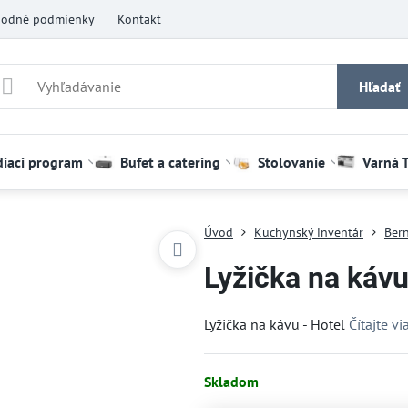
odné podmienky
Kontakt
Hľadať
diaci program
Bufet a catering
Stolovanie
Varná 
Úvod
Kuchynský inventár
Bern
Lyžička na kávu
Lyžička na kávu - Hotel
Čítajte vi
Skladom