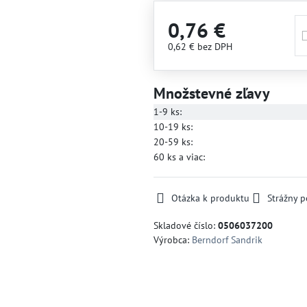
0,76 €
0,62 €
bez DPH
Množstevné zľavy
1-9
ks:
10-19
ks:
20-59
ks:
60
ks
a viac
:
Otázka k produktu
Strážny p
Skladové číslo:
0506037200
Výrobca:
Berndorf Sandrik