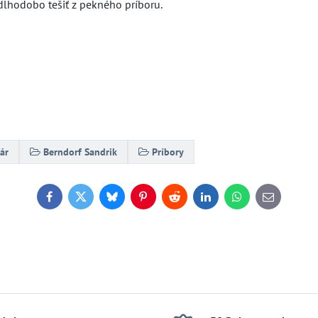
lhodobo tešiť z pekného príboru.
ár
Berndorf Sandrik
Príbory
Facebook
Twitter
Bluesky
Pinterest
Reddit
LinkedIn
WhatsApp
E-
mail