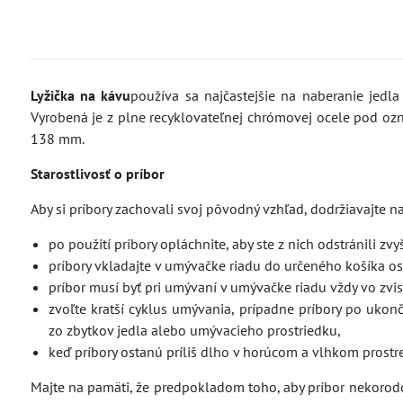
Lyžička na kávu
používa sa najčastejšie na naberanie jedla
Vyrobená je z plne recyklovateľnej chrómovej ocele pod oz
138 mm.
Starostlivosť o príbor
Aby si príbory zachovali svoj pôvodný vzhľad, dodržiavajte 
po použití príbory opláchnite, aby ste z nich odstránili zvy
príbory vkladajte v umývačke riadu do určeného košíka o
príbor musí byť pri umývaní v umývačke riadu vždy vo zvis
zvoľte kratší cyklus umývania, prípadne príbory po ukon
zo zbytkov jedla alebo umývacieho prostriedku,
keď príbory ostanú príliš dlho v horúcom a vlhkom prostre
Majte na pamäti, že predpokladom toho, aby príbor nekorodova