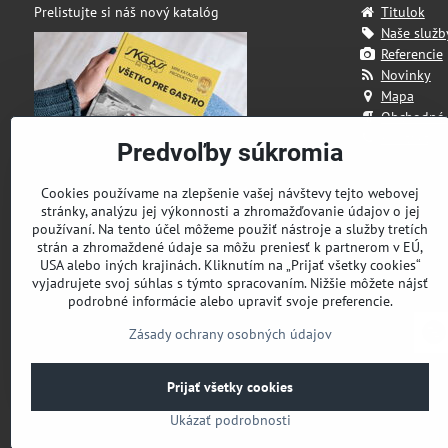
Prelistujte si náš nový katalóg
Titulok
Naše služb
Referencie
Novinky
Mapa
Obchodné
Kontakt
Predvoľby súkromia
Cookies používame na zlepšenie vašej návštevy tejto webovej
stránky, analýzu jej výkonnosti a zhromažďovanie údajov o jej
používaní. Na tento účel môžeme použiť nástroje a služby tretích
strán a zhromaždené údaje sa môžu preniesť k partnerom v EÚ,
USA alebo iných krajinách. Kliknutím na „Prijať všetky cookies“
vyjadrujete svoj súhlas s týmto spracovaním. Nižšie môžete nájsť
podrobné informácie alebo upraviť svoje preferencie.
Zásady ochrany osobných údajov
Prijať všetky cookies
Ukázať podrobnosti