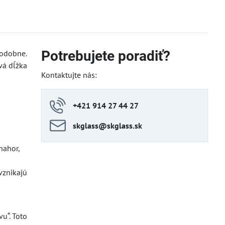
Potrebujete poradiť?
podobne.
vá dĺžka
Kontaktujte nás:
+421 914 27 44 27
skglass​@skglass​.sk
nahor,
vznikajú
u“. Toto