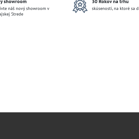
ý showroom
30 Rokov na trhu
ívte náš nový showroom v
skúsenosti, na ktoré sa 
jskej Strede