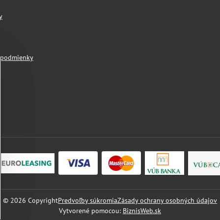
y
 podmienky
©
2026
Copyright
Predvoľby súkromia
Zásady ochrany osobných údajov
Vytvorené pomocou:
BiznisWeb.sk