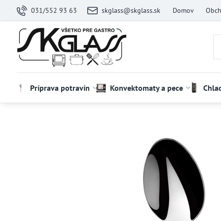
031/552 93 63
skglass@skglass.sk
Domov
Obch
Príprava potravín
Konvektomaty a pece
Chla