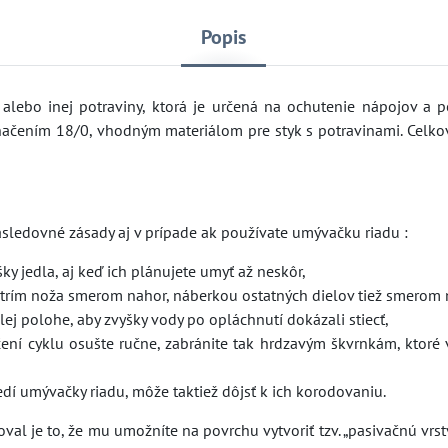
Popis
 alebo inej potraviny, ktorá je určená na ochutenie nápojov a 
načením 18/0, vhodným materiálom pre styk s potravinami. Celko
nasledovné zásady aj v prípade ak používate umývačku riadu :
šky jedla, aj keď ich plánujete umyť až neskôr,
strím noža smerom nahor, náberkou ostatných dielov tiež smerom 
lej polohe, aby zvyšky vody po opláchnutí dokázali stiecť,
čení cyklu osušte ručne, zabránite tak hrdzavým škvrnkám, ktoré 
dí umývačky riadu, môže taktiež dôjsť k ich korodovaniu.
l je to, že mu umožníte na povrchu vytvoriť tzv. „pasivačnú vrstv