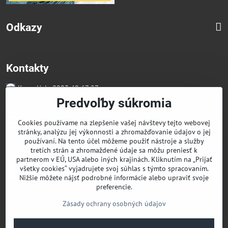
Odkazy
Kontakty
Kancelária 0903 49 67 27
Faktúry/Reklamácia 0914 27 44 27
Predvoľby súkromia
Email skglass@skglass.sk
Projekty gastro@skglass.sk
Cookies používame na zlepšenie vašej návštevy tejto webovej
Osobný Odber Bratislavská 919/4 Dunajská Streda
stránky, analýzu jej výkonnosti a zhromažďovanie údajov o jej
používaní. Na tento účel môžeme použiť nástroje a služby
tretích strán a zhromaždené údaje sa môžu preniesť k
partnerom v EÚ, USA alebo iných krajinách. Kliknutím na „Prijať
všetky cookies“ vyjadrujete svoj súhlas s týmto spracovaním.
Nižšie môžete nájsť podrobné informácie alebo upraviť svoje
preferencie.
Zásady ochrany osobných údajov