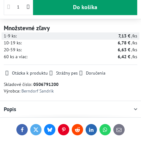
Do košíka
Množstevné zľavy
1-9
ks:
7,13 €
/ks
10-19
ks:
6,78 €
/ks
20-59
ks:
6,63 €
/ks
60
ks
a viac
:
6,42 €
/ks
Otázka k produktu
Strážny pes
Doručenia
Skladové číslo:
0506791200
Výrobca:
Berndorf Sandrik
Popis
Facebook
Twitter
Bluesky
Pinterest
Reddit
LinkedIn
WhatsApp
E-
mail