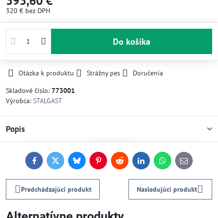
393,60 €
320 €
bez DPH
Do košíka
Otázka k produktu
Strážny pes
Doručenia
Skladové číslo:
773001
Výrobca:
STALGAST
Popis
Facebook
Twitter
Bluesky
Pinterest
Reddit
LinkedIn
WhatsApp
E-
mail
Predchádzajúci produkt
Nasledujúci produkt
Alternatívne produkty