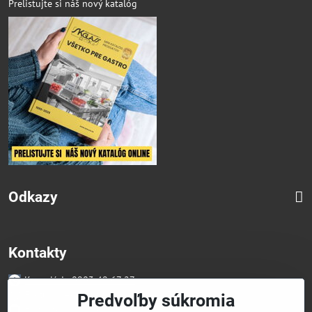
Prelistujte si náš nový katalóg
Odkazy
Kontakty
Kancelária 0903 49 67 27
Faktúry/Reklamácia 0914 27 44 27
Predvoľby súkromia
Email skglass@skglass.sk