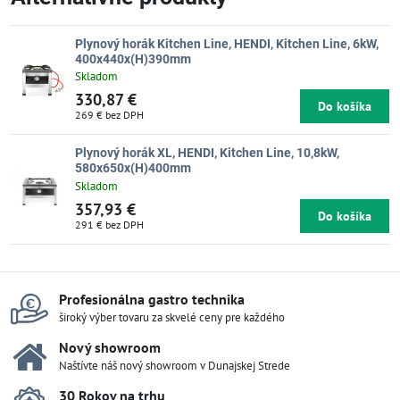
Plynový horák Kitchen Line, HENDI, Kitchen Line, 6kW,
400x440x(H)390mm
Skladom
330,87 €
Do košíka
269 €
bez DPH
Plynový horák XL, HENDI, Kitchen Line, 10,8kW,
580x650x(H)400mm
Skladom
357,93 €
Do košíka
291 €
bez DPH
Profesionálna gastro technika
široký výber tovaru za skvelé ceny pre každého
Nový showroom
Naštívte náš nový showroom v Dunajskej Strede
30 Rokov na trhu