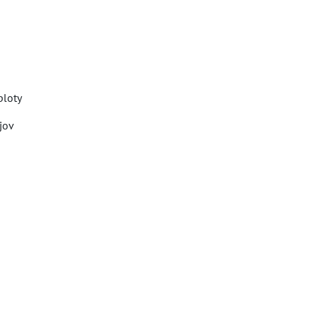
ploty
jov