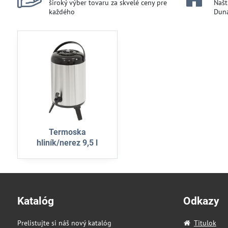
široký výber tovaru za skvelé ceny pre
Našt
každého
Duna
Termoska
hliník/nerez 9,5 l
Katalóg
Odkazy
Prelistujte si náš nový katalóg
Titulok