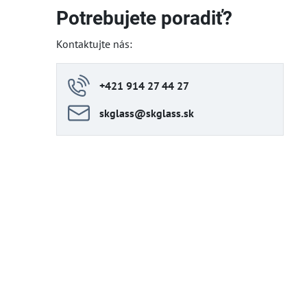
Potrebujete poradiť?
Kontaktujte nás:
+421 914 27 44 27
skglass​@skglass​.sk