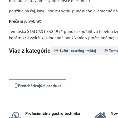
reštaurácie, kaviarne, spoločenské miestnosti
použitie na čaj, kávu, horúcu vodu, punč alebo aj studené n
Prečo si ju vybrať
Termoska STALGAST S385951 ponúka spoľahlivú tepelnú izol
konštrukcii vydrží každodenné používanie v profesionálnej g
Viac z kategórie
Bufet - catering - výdaj
Term
Predchádzajúci produkt
Profesionálna gastro technika
Nov