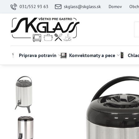
031/552 93 63
skglass@skglass.sk
Domov
Obch
Príprava potravín
Konvektomaty a pece
Chla