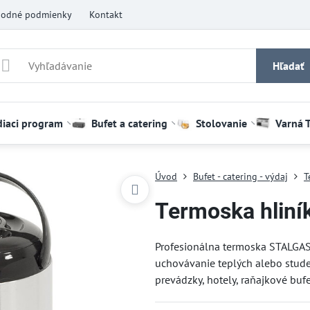
odné podmienky
Kontakt
Hľadať
diaci program
Bufet a catering
Stolovanie
Varná 
Úvod
Bufet - catering - výdaj
T
Termoska hliník
Profesionálna termoska STALGAST
uchovávanie teplých alebo stud
prevádzky, hotely, raňajkové bufe