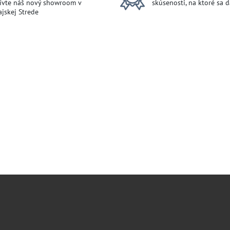
ívte náš nový showroom v
skúsenosti, na ktoré sa 
jskej Strede