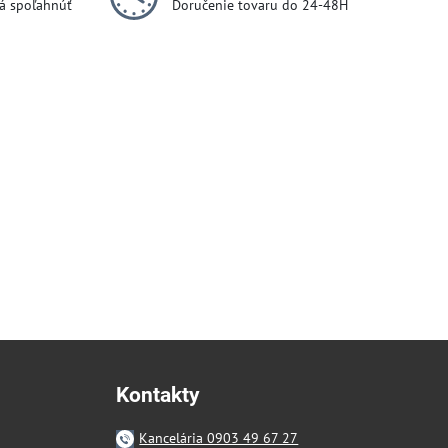
dá spoľahnúť
Doručenie tovaru do 24-48H
Kontakty
Kancelária 0903 49 67 27