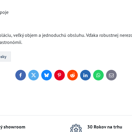
ápoje
áciu, veľký objem a jednoduchú obsluhu. Vďaka robustnej nerez
astronómii.
osky
Facebook
Twitter
Bluesky
Pinterest
Reddit
LinkedIn
WhatsApp
E-
mail
ý showroom
30 Rokov na trhu