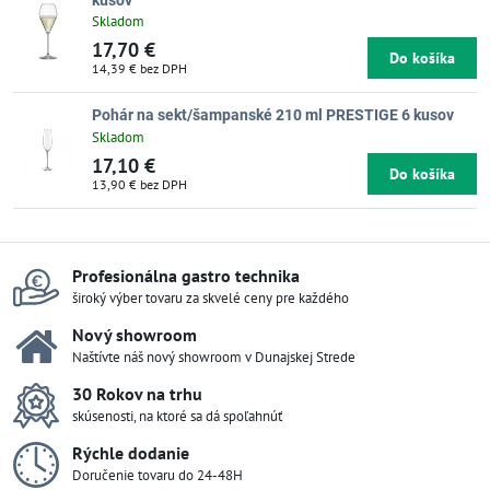
kusov
Skladom
17,70 €
Do košíka
14,39 €
bez DPH
Pohár na sekt/šampanské 210 ml PRESTIGE 6 kusov
Skladom
17,10 €
Do košíka
13,90 €
bez DPH
Profesionálna gastro technika
široký výber tovaru za skvelé ceny pre každého
Nový showroom
Naštívte náš nový showroom v Dunajskej Strede
30 Rokov na trhu
skúsenosti, na ktoré sa dá spoľahnúť
Rýchle dodanie
Doručenie tovaru do 24-48H