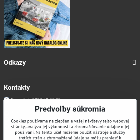
Odkazy
Kontakty
Kancelária 0903 49 67 27
Faktúry/Reklamácia 0914 27 44 27
Predvoľby súkromia
Email skglass@skglass.sk
Projekty gastro@skglass.sk
Cookies používame na zlepšenie vašej návštevy tejto webovej
Osobný Odber Bratislavská 919/4 Dunajská Streda
stránky, analýzu jej výkonnosti a zhromažďovanie údajov o jej
používaní. Na tento účel môžeme použiť nástroje a služby
tretích strán a zhromaždené údaje sa môžu preniesť k