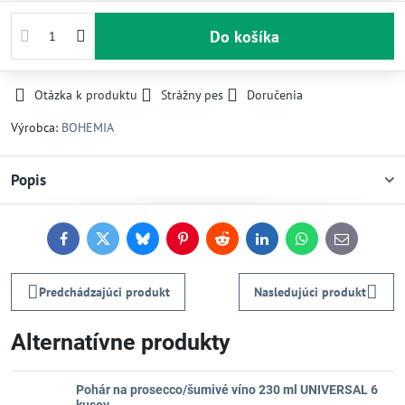
Do košíka
Otázka k produktu
Strážny pes
Doručenia
Výrobca:
BOHEMIA
Popis
Facebook
Twitter
Bluesky
Pinterest
Reddit
LinkedIn
WhatsApp
E-
mail
Predchádzajúci produkt
Nasledujúci produkt
Alternatívne produkty
Pohár na prosecco/šumivé víno 230 ml UNIVERSAL 6