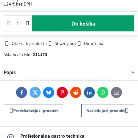
124 €
bez DPH
Do košíka
Otázka k produktu
Strážny pes
Doručenia
Skladové číslo:
211175
Popis
Facebook
Twitter
Bluesky
Pinterest
Reddit
LinkedIn
WhatsApp
E-
mail
Predchádzajúci produkt
Nasledujúci produkt
Profesionálna gastro technika