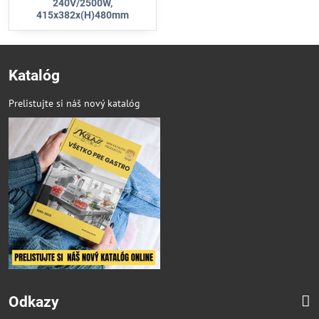
240V/2500W,
415x382x(H)480mm
Katalóg
Prelistujte si náš nový katalóg
Odkazy