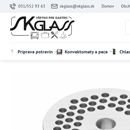
031/552 93 63
skglass@skglass.sk
Domov
Obch
Príprava potravín
Konvektomaty a pece
Chla