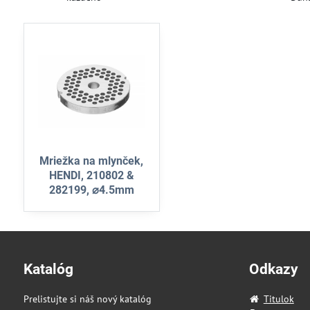
Mriežka na mlynček,
HENDI, 210802 &
282199, ⌀4.5mm
Katalóg
Odkazy
Prelistujte si náš nový katalóg
Titulok