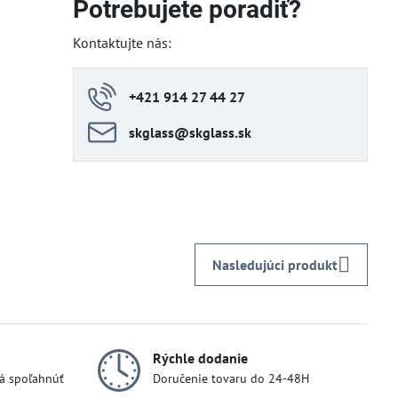
Potrebujete poradiť?
Kontaktujte nás:
+421 914 27 44 27
skglass​@skglass​.sk
Nasledujúci produkt
Rýchle dodanie
dá spoľahnúť
Doručenie tovaru do 24-48H