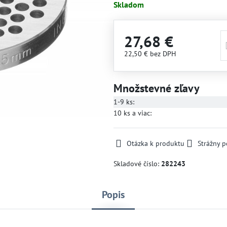
Skladom
27,68 €
22,50 €
bez DPH
Množstevné zľavy
1-9
ks:
10
ks
a viac
:
Otázka k produktu
Strážny p
Skladové číslo:
282243
Popis