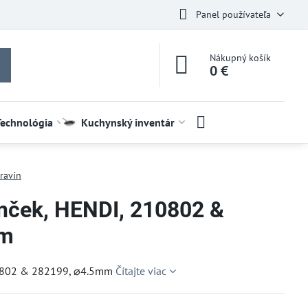
Panel používateľa
Nákupný košík
0 €
Technológia
Kuchynský inventár
ravín
nček, HENDI, 210802 &
mm
10802 & 282199, ⌀4.5mm
Čítajte viac