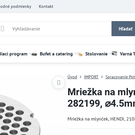
odné podmienky
Kontakt
Hľadať
diaci program
Bufet a catering
Stolovanie
Varná 
Úvod
IMPORT
Spracovanie Pot
Mriežka na mly
282199, ⌀4.5
Mriežka na mlynček, HENDI, 2