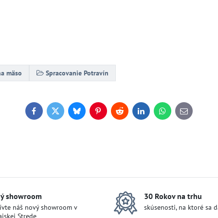
na mäso
Spracovanie Potravín
Facebook
Twitter
Bluesky
Pinterest
Reddit
LinkedIn
WhatsApp
E-
mail
ý showroom
30 Rokov na trhu
ívte náš nový showroom v
skúsenosti, na ktoré sa 
jskej Strede